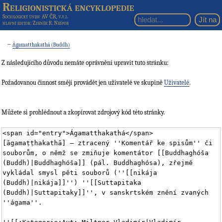
Religionistická encyklopedie
Sociologický ústav AV ČR, v.v.i.
hlavní editor
: Zdeněk R. Nešpor
←
Ágamatthakathá (Buddh)
Z následujícího důvodu nemáte oprávnění upravit tuto stránku:
Požadovanou činnost smějí provádět jen uživatelé ve skupině
Uživatelé
.
Můžete si prohlédnout a zkopírovat zdrojový kód této stránky.