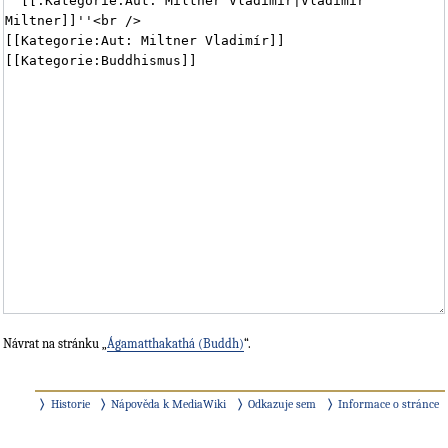
Návrat na stránku „
Ágamatthakathá (Buddh)
“.
Historie
Nápověda k MediaWiki
Odkazuje sem
Informace o stránce