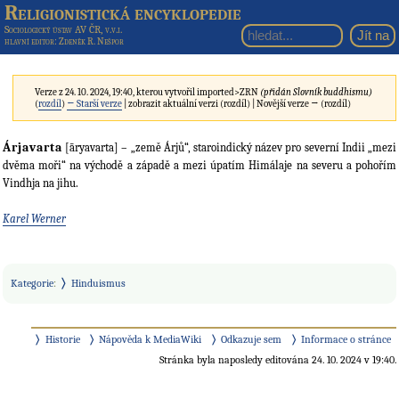
Religionistická encyklopedie
Sociologický ústav AV ČR, v.v.i.
hlavní editor
: Zdeněk R. Nešpor
Verze z 24. 10. 2024, 19:40, kterou vytvořil
imported>ZRN
(přidán Slovník buddhismu)
(
rozdíl
)
← Starší verze
| zobrazit aktuální verzi (rozdíl) | Novější verze → (rozdíl)
Árjavarta
[āryavarta] – „země Árjů“, staroindický název pro severní Indii „mezi
dvěma moři“ na východě a západě a mezi úpatím Himálaje na severu a pohořím
Vindhja na jihu.
Karel Werner
Kategorie
:
Hinduismus
Historie
Nápověda k MediaWiki
Odkazuje sem
Informace o stránce
Stránka byla naposledy editována 24. 10. 2024 v 19:40.