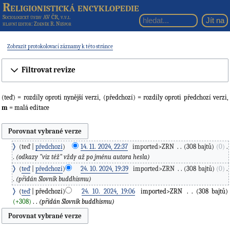
Religionistická encyklopedie
Sociologický ústav AV ČR, v.v.i.
hlavní editor
: Zdeněk R. Nešpor
Zobrazit protokolovací záznamy k této stránce
Filtrovat revize
(teď) = rozdíly oproti nynější verzi, (předchozí) = rozdíly oproti předchozí verzi,
m
= malá editace
teď
předchozí
14. 11. 2024, 22:37
‎
imported>ZRN
‎
308 bajtů
0
‎
odkazy "viz též" vždy až po jménu autora hesla
teď
předchozí
24. 10. 2024, 19:39
‎
imported>ZRN
‎
308 bajtů
0
‎
přidán Slovník buddhismu
teď
předchozí
24. 10. 2024, 19:06
‎
imported>ZRN
‎
308 bajtů
+308
‎
přidán Slovník buddhismu