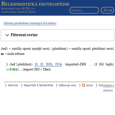
Religionistická encyklopedie
Sociologický ústav AV ČR, v.v.i.
hlavní editor
: Zdeněk R. Nešpor
Zobrazit protokolovací záznamy k této stránce
Filtrovat revize
(teď) = rozdíly oproti nynější verzi, (předchozí) = rozdíly oproti předchozí verzi,
m
= malá editace
teď
předchozí
13. 12. 2025, 19:56
‎
imported>ZRN
‎
3 051 bajtů
+3 051
‎
import CNO + Tibet
Historie
Nápověda k MediaWiki
Odkazuje sem
Atom
Informace o
stránce