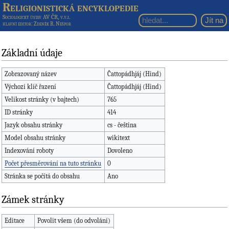
Religionistická encyklopedie
Sociologický ústav AV ČR, v.v.i.
hlavní editor
: Zdeněk R. Nešpor
Základní údaje
Zobrazovaný název
Čattopádhjáj (Hind)
Výchozí klíč řazení
Čattopádhjáj (Hind)
Velikost stránky (v bajtech)
765
ID stránky
414
Jazyk obsahu stránky
cs - čeština
Model obsahu stránky
wikitext
Indexování roboty
Dovoleno
Počet přesměrování na tuto stránku
0
Stránka se počítá do obsahu
Ano
Zámek stránky
Editace
Povolit všem (do odvolání)