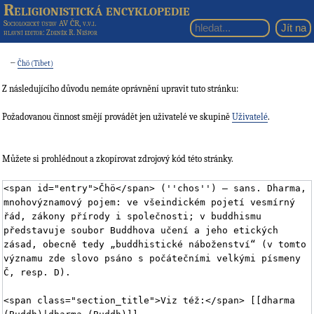
Religionistická encyklopedie
Sociologický ústav AV ČR, v.v.i.
hlavní editor
: Zdeněk R. Nešpor
←
Čhö (Tibet)
Z následujícího důvodu nemáte oprávnění upravit tuto stránku:
Požadovanou činnost smějí provádět jen uživatelé ve skupině
Uživatelé
.
Můžete si prohlédnout a zkopírovat zdrojový kód této stránky.