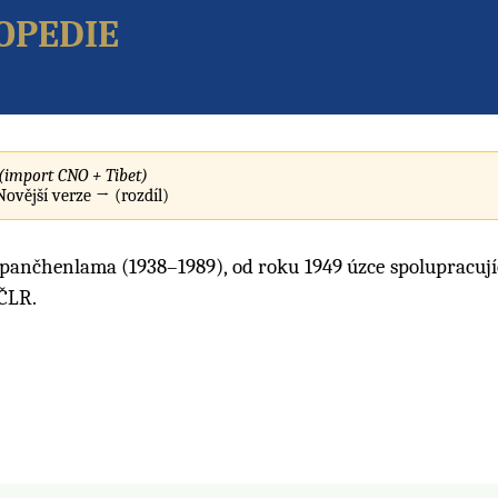
opedie
(import CNO + Tibet)
 Novější verze → (rozdíl)
 pančhenlama (1938–1989), od roku 1949 úzce spolupracující
 ČLR.