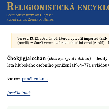
Religionistická encykl
Sociologický ústav AV ČR, v.v.i.
hlavní editor
: Zdeněk R. Nešpor
Verze z 13. 12. 2025, 19:56, kterou vytvořil
imported>ZRN
(rozdíl) ← Starší verze | zobrazit aktuální verzi (rozdíl) |
Čhökjigjalcchän
(
chos kyi rgyal mtshan
) – desátý
léta hlubokého osobního ponížení (1964–77), s vládou
pančhenlama
Viz též:
Josef Kolmaš