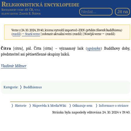
Religionistická encyklopedie
Sociologický ústav AV ČR, v.v.i.
hlavní editor
: Zdeněk R. Nešpor
Verze z 24. 10. 2024, 19:40, kterou vytvořil
imported>ZRN
(přidán Slovník buddhismu)
(
rozdíl
)
← Starší verze
| zobrazit aktuální verzi (rozdíl) | Novější verze → (rozdíl)
Čitra
[citra], pál. Čitta [citta] – významný laik (
upásaka
) Buddhovy doby,
představitel asi pětisetčlenné skupiny laiků.
Vladimír Miltner
Kategorie
:
Buddhismus
Historie
Nápověda k MediaWiki
Odkazuje sem
Informace o stránce
Stránka byla naposledy editována 24. 10. 2024 v 19:40.