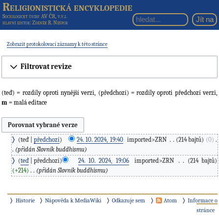
Religionistická encyklopedie
Sociologický ústav AV ČR, v.v.i.
hlavní editor
: Zdeněk R. Nešpor
Zobrazit protokolovací záznamy k této stránce
Filtrovat revize
(teď) = rozdíly oproti nynější verzi, (předchozí) = rozdíly oproti předchozí verzi,
m
= malá editace
teď
předchozí
24. 10. 2024, 19:40
‎
imported>ZRN
‎
214 bajtů
0
‎
přidán Slovník buddhismu
teď
předchozí
24. 10. 2024, 19:06
‎
imported>ZRN
‎
214 bajtů
+214
‎
přidán Slovník buddhismu
Historie
Nápověda k MediaWiki
Odkazuje sem
Atom
Informace o
stránce