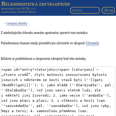
Religionistická encyklopedie
Sociologický ústav AV ČR, v.v.i.
hlavní editor
: Zdeněk R. Nešpor
←
čaturjóni (Buddh)
Z následujícího důvodu nemáte oprávnění upravit tuto stránku:
Požadovanou činnost smějí provádět jen uživatelé ve skupině
Uživatelé
.
Můžete si prohlédnout a zkopírovat zdrojový kód této stránky.