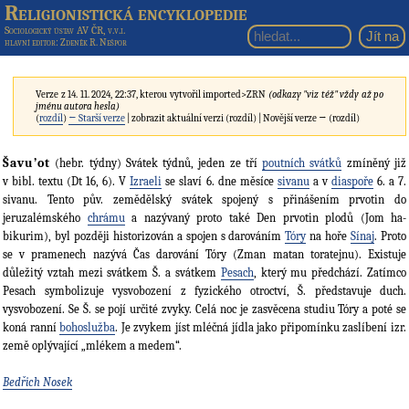
Religionistická encyklopedie
Sociologický ústav AV ČR, v.v.i.
hlavní editor
: Zdeněk R. Nešpor
Verze z 14. 11. 2024, 22:37, kterou vytvořil
imported>ZRN
(odkazy "viz též" vždy až po
jménu autora hesla)
(
rozdíl
)
← Starší verze
| zobrazit aktuální verzi (rozdíl) | Novější verze → (rozdíl)
Šavu’ot
(hebr. týdny) Svátek týdnů, jeden ze tří
poutních svátků
zmíněný již
v bibl. textu (Dt 16, 6). V
Izraeli
se slaví 6. dne měsíce
sivanu
a v
diaspoře
6. a 7.
sivanu. Tento pův. zemědělský svátek spojený s přinášením prvotin do
jeruzalémského
chrámu
a nazývaný proto také Den prvotin plodů (Jom ha-
bikurim), byl později historizován a spojen s darováním
Tóry
na hoře
Sínaj
. Proto
se v pramenech nazývá Čas darování Tóry (Zman matan toratejnu). Existuje
důležitý vztah mezi svátkem Š. a svátkem
Pesach
, který mu předchází. Zatímco
Pesach symbolizuje vysvobození z fyzického otroctví, Š. představuje duch.
vysvobození. Se Š. se pojí určité zvyky. Celá noc je zasvěcena studiu Tóry a poté se
koná ranní
bohoslužba
. Je zvykem jíst mléčná jídla jako připomínku zaslíbení izr.
země oplývající „mlékem a medem“.
Bedřich Nosek