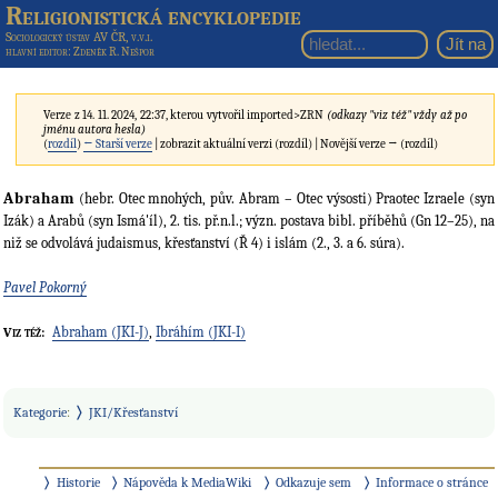
Religionistická encyklopedie
Sociologický ústav AV ČR, v.v.i.
hlavní editor
: Zdeněk R. Nešpor
Verze z 14. 11. 2024, 22:37, kterou vytvořil
imported>ZRN
(odkazy "viz též" vždy až po
jménu autora hesla)
(
rozdíl
)
← Starší verze
| zobrazit aktuální verzi (rozdíl) | Novější verze → (rozdíl)
Abraham
(hebr. Otec mnohých, pův. Abram – Otec výsosti) Praotec Izraele (syn
Izák) a Arabů (syn Ismá'íl), 2. tis. př.n.l.; význ. postava bibl. příběhů (Gn 12–25), na
niž se odvolává judaismus, křesťanství (Ř 4) i islám (2., 3. a 6. súra).
Pavel Pokorný
Abraham (JKI-J)
,
Ibráhím (JKI-I)
Viz též:
Kategorie
:
JKI/Křesťanství
Historie
Nápověda k MediaWiki
Odkazuje sem
Informace o stránce