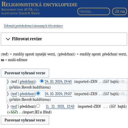
Religionistická encyklopedie
Sociologický ústav AV ČR, v.v.i.
hlavní editor
: Zdeněk R. Nešpor
Zobrazit protokolovací záznamy k této stránce
Filtrovat revize
(teď) = rozdíly oproti nynější verzi, (předchozí) = rozdíly oproti předchozí verzi,
m
= malá editace
teď
předchozí
24. 10. 2024, 19:40
‎
imported>ZRN
‎
557 bajtů
0
‎
přidán Slovník buddhismu
teď
předchozí
24. 10. 2024, 19:07
‎
imported>ZRN
‎
557 bajtů
0
‎
přidán Slovník buddhismu
teď
předchozí
11. 12. 2021, 12:43
‎
imported>ZRN
‎
557 bajtů
+557
‎
import JKI a Hind