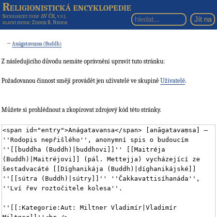
Religionistická encyklopedie
Sociologický ústav AV ČR, v.v.i.
hlavní editor
: Zdeněk R. Nešpor
←
Anágatavansa (Buddh)
Z následujícího důvodu nemáte oprávnění upravit tuto stránku:
Požadovanou činnost smějí provádět jen uživatelé ve skupině
Uživatelé
.
Můžete si prohlédnout a zkopírovat zdrojový kód této stránky.