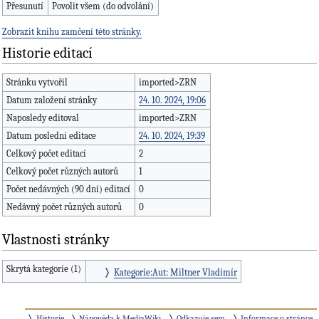
Přesunutí
Povolit všem (do odvolání)
Zobrazit knihu zamčení této stránky.
Historie editací
Stránku vytvořil
imported>ZRN
Datum založení stránky
24. 10. 2024, 19:06
Naposledy editoval
imported>ZRN
Datum poslední editace
24. 10. 2024, 19:39
Celkový počet editací
2
Celkový počet různých autorů
1
Počet nedávných (90 dní) editací
0
Nedávný počet různých autorů
0
Vlastnosti stránky
Skrytá kategorie (1)
Kategorie:Aut: Miltner Vladimír
Historie
Nápověda k MediaWiki
Odkazuje sem
Informace o stránce