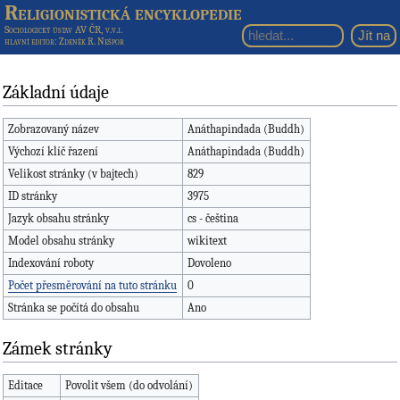
Religionistická encyklopedie
Sociologický ústav AV ČR, v.v.i.
hlavní editor
: Zdeněk R. Nešpor
Základní údaje
Zobrazovaný název
Anáthapindada (Buddh)
Výchozí klíč řazení
Anáthapindada (Buddh)
Velikost stránky (v bajtech)
829
ID stránky
3975
Jazyk obsahu stránky
cs - čeština
Model obsahu stránky
wikitext
Indexování roboty
Dovoleno
Počet přesměrování na tuto stránku
0
Stránka se počítá do obsahu
Ano
Zámek stránky
Editace
Povolit všem (do odvolání)