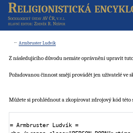
Religionistická encykl
Sociologický ústav AV ČR, v.v.i.
hlavní editor
: Zdeněk R. Nešpor
←
Armbruster Ludvík
Z následujícího důvodu nemáte oprávnění upravit tuto
Požadovanou činnost smějí provádět jen uživatelé ve 
Můžete si prohlédnout a zkopírovat zdrojový kód této 