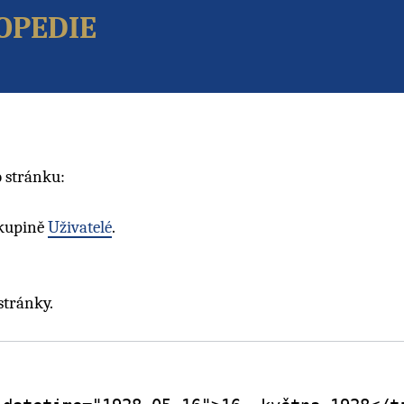
opedie
 stránku:
skupině
Uživatelé
.
stránky.