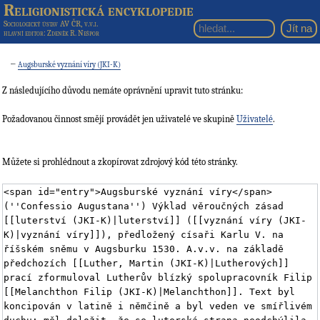
Religionistická encyklopedie
Sociologický ústav AV ČR, v.v.i.
hlavní editor
: Zdeněk R. Nešpor
←
Augsburské vyznání víry (JKI-K)
Z následujícího důvodu nemáte oprávnění upravit tuto stránku:
Požadovanou činnost smějí provádět jen uživatelé ve skupině
Uživatelé
.
Můžete si prohlédnout a zkopírovat zdrojový kód této stránky.