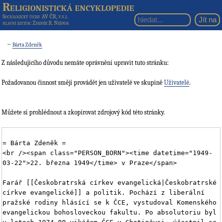
Religionistická encyklopedie
Sociologický ústav AV ČR, v.v.i.
hlavní editor
: Zdeněk R. Nešpor
←
Bárta Zdeněk
Z následujícího důvodu nemáte oprávnění upravit tuto stránku:
Požadovanou činnost smějí provádět jen uživatelé ve skupině
Uživatelé
.
Můžete si prohlédnout a zkopírovat zdrojový kód této stránky.