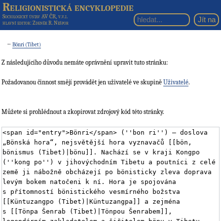
Religionistická encyklopedie
Sociologický ústav AV ČR, v.v.i.
hlavní editor
: Zdeněk R. Nešpor
←
Bönri (Tibet)
Z následujícího důvodu nemáte oprávnění upravit tuto stránku:
Požadovanou činnost smějí provádět jen uživatelé ve skupině
Uživatelé
.
Můžete si prohlédnout a zkopírovat zdrojový kód této stránky.