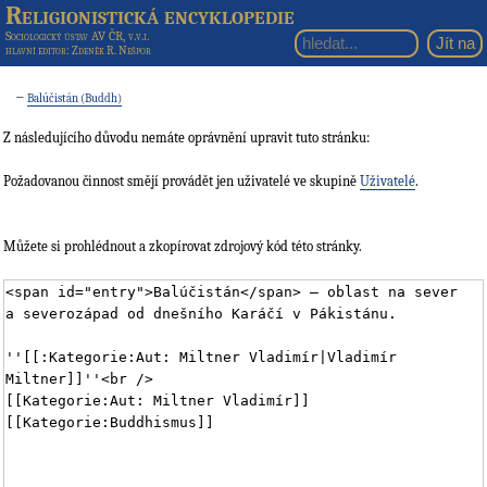
Religionistická encyklopedie
Sociologický ústav AV ČR, v.v.i.
hlavní editor
: Zdeněk R. Nešpor
←
Balúčistán (Buddh)
Z následujícího důvodu nemáte oprávnění upravit tuto stránku:
Požadovanou činnost smějí provádět jen uživatelé ve skupině
Uživatelé
.
Můžete si prohlédnout a zkopírovat zdrojový kód této stránky.