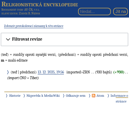
Religionistická encyklopedie
Sociologický ústav AV ČR, v.v.i.
hlavní editor
: Zdeněk R. Nešpor
Zobrazit protokolovací záznamy k této stránce
Filtrovat revize
(teď) = rozdíly oproti nynější verzi, (předchozí) = rozdíly oproti předchozí verzi,
m
= malá editace
teď
předchozí
13. 12. 2025, 19:56
‎
imported>ZRN
‎
930 bajtů
+930
‎
import CNO + Tibet
Historie
Nápověda k MediaWiki
Odkazuje sem
Atom
Informace o
stránce