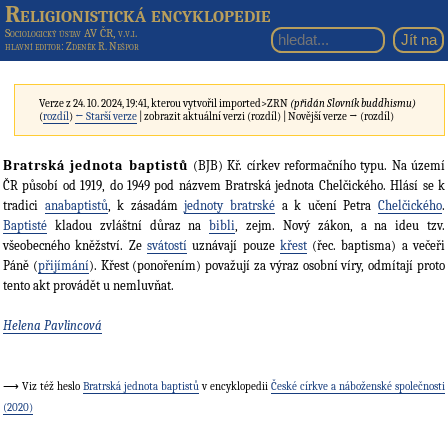
Religionistická encyklopedie
Sociologický ústav AV ČR, v.v.i.
hlavní editor
: Zdeněk R. Nešpor
Verze z 24. 10. 2024, 19:41, kterou vytvořil
imported>ZRN
(přidán Slovník buddhismu)
(
rozdíl
)
← Starší verze
| zobrazit aktuální verzi (rozdíl) | Novější verze → (rozdíl)
Bratrská jednota baptistů
(BJB) Kř. církev reformačního typu. Na území
ČR působí od 1919, do 1949 pod názvem Bratrská jednota Chelčického. Hlásí se k
tradici
anabaptistů
, k zásadám
jednoty bratrské
a k učení Petra
Chelčického
.
Baptisté
kladou zvláštní důraz na
bibli
, zejm. Nový zákon, a na ideu tzv.
všeobecného kněžství. Ze
svátostí
uznávají pouze
křest
(řec. baptisma) a večeři
Páně (
přijímání
). Křest (ponořením) považují za výraz osobní víry, odmítají proto
tento akt provádět u nemluvňat.
Helena Pavlincová
Viz též heslo
Bratrská jednota baptistů
v encyklopedii
České církve a náboženské společnosti
(2020)