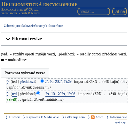
Religionistická encyklopedie
Sociologický ústav AV ČR, v.v.i.
hlavní editor
: Zdeněk R. Nešpor
Zobrazit protokolovací záznamy k této stránce
Filtrovat revize
(teď) = rozdíly oproti nynější verzi, (předchozí) = rozdíly oproti předchozí verzi,
m
= malá editace
teď
předchozí
24. 10. 2024, 19:39
‎
imported>ZRN
‎
340 bajtů
0
‎
přidán Slovník buddhismu
teď
předchozí
24. 10. 2024, 19:06
‎
imported>ZRN
‎
340 bajtů
+340
‎
přidán Slovník buddhismu
Historie
Nápověda k MediaWiki
Odkazuje sem
Atom
Informace o
stránce