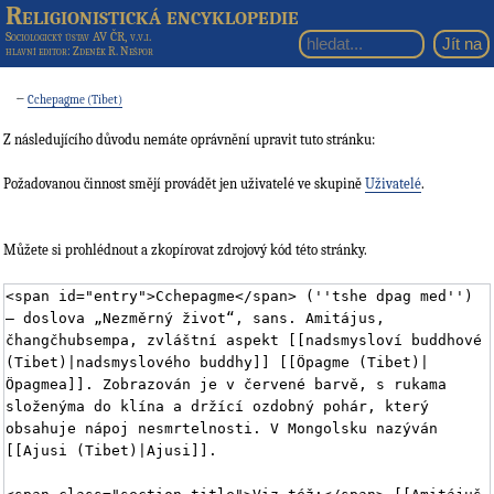
Religionistická encyklopedie
Sociologický ústav AV ČR, v.v.i.
hlavní editor
: Zdeněk R. Nešpor
←
Cchepagme (Tibet)
Z následujícího důvodu nemáte oprávnění upravit tuto stránku:
Požadovanou činnost smějí provádět jen uživatelé ve skupině
Uživatelé
.
Můžete si prohlédnout a zkopírovat zdrojový kód této stránky.