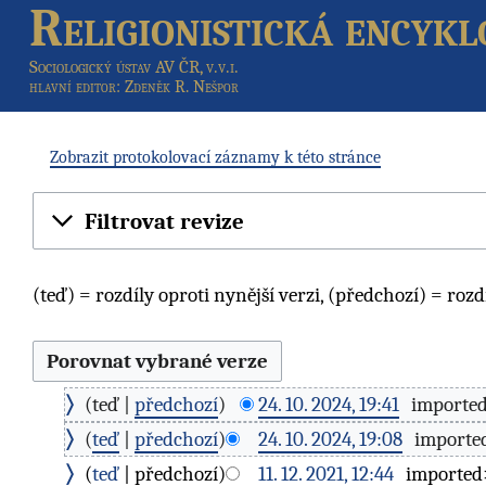
Religionistická encykl
Sociologický ústav AV ČR, v.v.i.
hlavní editor
: Zdeněk R. Nešpor
Zobrazit protokolovací záznamy k této stránce
Filtrovat revize
(teď) = rozdíly oproti nynější verzi, (předchozí) = rozd
teď
předchozí
24. 10. 2024, 19:41
‎
importe
teď
předchozí
24. 10. 2024, 19:08
‎
import
teď
předchozí
11. 12. 2021, 12:44
‎
importe