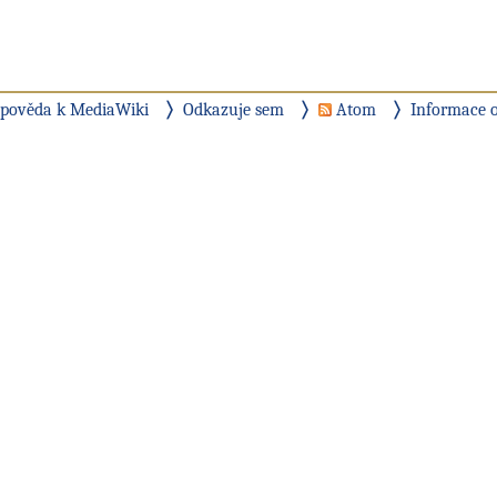
pověda k MediaWiki
Odkazuje sem
Atom
Informace o