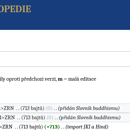
opedie
íly oproti předchozí verzi,
m
= malá editace
d>ZRN
‎
713 bajtů
0
‎
přidán Slovník buddhismu
ed>ZRN
‎
713 bajtů
0
‎
přidán Slovník buddhismu
d>ZRN
‎
713 bajtů
+713
‎
import JKI a Hind