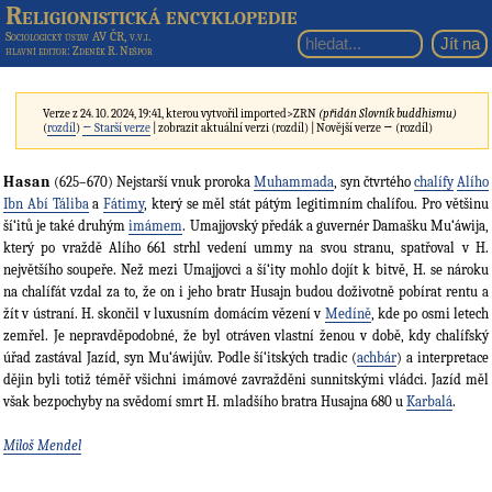
Religionistická encyklopedie
Sociologický ústav AV ČR, v.v.i.
hlavní editor
: Zdeněk R. Nešpor
Verze z 24. 10. 2024, 19:41, kterou vytvořil
imported>ZRN
(přidán Slovník buddhismu)
(
rozdíl
)
← Starší verze
| zobrazit aktuální verzi (rozdíl) | Novější verze → (rozdíl)
Hasan
(625–670) Nejstarší vnuk proroka
Muhammada
, syn čtvrtého
chalífy
Alího
Ibn Abí Táliba
a
Fátimy
, který se měl stát pátým legitimním chalífou. Pro většinu
ší‘itů je také druhým
imámem
. Umajjovský předák a guvernér Damašku Mu‘áwija,
který po vraždě Alího 661 strhl vedení ummy na svou stranu, spatřoval v H.
největšího soupeře. Než mezi Umajjovci a ší‘ity mohlo dojít k bitvě, H. se nároku
na chalífát vzdal za to, že on i jeho bratr Husajn budou doživotně pobírat rentu a
žít v ústraní. H. skončil v luxusním domácím vězení v
Medíně
, kde po osmi letech
zemřel. Je nepravděpodobné, že byl otráven vlastní ženou v době, kdy chalífský
úřad zastával Jazíd, syn Mu‘áwijův. Podle ší‘itských tradic (
achbár
) a interpretace
dějin byli totiž téměř všichni imámové zavražděni sunnitskými vládci. Jazíd měl
však bezpochyby na svědomí smrt H. mladšího bratra Husajna 680 u
Karbalá
.
Miloš Mendel