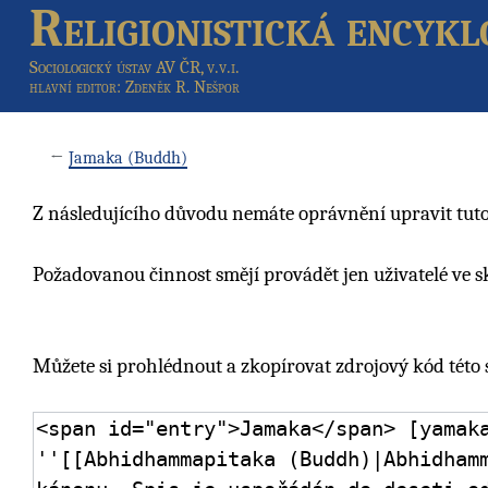
Religionistická encykl
Sociologický ústav AV ČR, v.v.i.
hlavní editor
: Zdeněk R. Nešpor
←
Jamaka (Buddh)
Z následujícího důvodu nemáte oprávnění upravit tuto
Požadovanou činnost smějí provádět jen uživatelé ve 
Můžete si prohlédnout a zkopírovat zdrojový kód této 