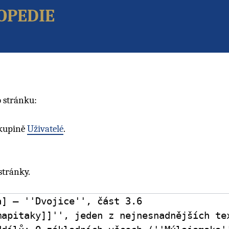
opedie
 stránku:
skupině
Uživatelé
.
stránky.