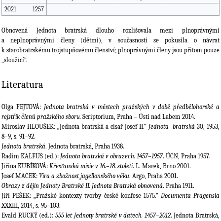
2021
1257
Obnovená Jednota bratrská dlouho rozlišovala mezi plnoprávnými
a neplnoprávnými členy (dětmi), v současnosti se pokusila o návrat
k starobratrskému trojstupňovému členství; plnoprávnými členy jsou přitom pouze
„sloužící“.
Literatura
Olga FEJTOVÁ:
Jednota bratrská v městech pražských v době předbělohorské a
rejstřík členů pražského sboru.
Scriptorium, Praha – Ústí nad Labem 2014.
Miroslav HLOUŠEK: „Jednota bratrská a císař Josef II.“
Jednota bratrská
30, 1953,
8–9, s. 91–92.
Jednota bratrská
. Jednota bratrská, Praha 1938.
Radim KALFUS (ed.):
Jednota bratrská v obrazech. 1457–1957
. ÚCN, Praha 1957.
Jiřina KUBÍKOVÁ:
Křesťanská misie v 16.–18. století
. L. Marek, Brno 2001.
Josef MACEK:
Víra a zbožnost jagellonského věku
. Argo, Praha 2001.
Obrazy z dějin Jednoty Bratrské II. Jednota Bratrská obnovená
. Praha 1911.
Jiří PEŠEK: „Pražské kontexty tvorby české konfese 1575.“
Documenta Pragensia
XXXIII, 2014, s. 95–103.
Evald RUCKÝ (ed.):
555 let Jednoty bratrské v datech. 1457–2012
. Jednota Bratrská,