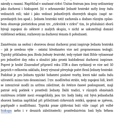
národy a rasami. Například v současné církvi Unitas fratrum jsou ženy ordinovány
jako duchovní i biskupové. Již v ochranovské Jednotě bratrské měly ženy řadu
vedoucích rolí; také i jako vedoucí jednotlivých sborových skupin (např. ne­
provdaných žen apod.). Jednota bratrská totiž zachovala a dodnes různým způso­
bem obno­vuje pietistickou praxi tzv. „církviček v církvi“ tím, že příslušníci sborů
bývají zapo­jeni do ně­které z malých skupin, v nichž se uskutečňují domácí
vzdělávací setkání, rozhovory na duchovní témata či pobož­nosti.
Zaměřením na osobní i sborovou denní duchovní praxi inspiruje Jednota bratrská
– jak je uvedeno výše – ostatní křesťanstvo více než propracovanou teologií.
Typický příkladem jsou
Hesla Jednoty bratrské
, tedy vyňaté části Bible vylosované
pro jednotlivé dny roku a sloužící jako prostá každodenní duchovní inspirace.
Poprvé je hrabě Zinzendorf připravil roku 1728 a dnes vy­cházejí ve více než 50
jazycích v celkovém nákladu, který výrazně převyšuje počet členů Jed­noty bratrské.
Podobně je pro Jednotu typické bohatství písňové tvorby, která také našla řadu
uživatelů mimo tuto denominaci. I tzv. modlitební stráže, tedy zapojení lidí, kteří
se in­tenzivně modlí za určitou záležitost, do řetězce časové posloupnosti, mají
patrně svůj počá­tek v prostředí Jednoty. Další tradicí, v různých obměnách
rozšířenou zvláště mezi evangeli­kály, jsou tzv. hody lásky, což bývá jednoduchá
sborová hostina například při příležitosti církev­ních svátků, spojená se zpěvem,
popřípadě s modlitbami. Typická praxe zjišťování boží vůle (např. při volbě
biskupa
nebo i v denních záležitostech) prostřednictvím losů byla během