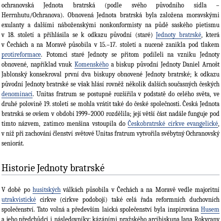
ochranovská Jednota bratrská (podle svého původního sídla –
Herrnhutu/Ochranova). Obnovená Jednota bratrská byla založena moravskými
exulanty a dalšími náboženskými nonkonformisty na půdě saského pietismu
v 18. století a přihlásila se k odkazu původní (staré)
Jednoty bratrské
, která
v Čechách a na Moravě působila v 15.–17. století a nuceně zanikla pod tlakem
protireformace
. Potomci staré Jednoty se přitom podíleli na vzniku Jednoty
obnovené, například vnuk
Komenského
a biskup původní Jednoty Daniel Arnošt
Jablonský konsekroval první dva biskupy obnovené Jednoty bratrské; k odkazu
původní Jednoty bratrské se však hlásí rovněž několik dalších součas­ných českých
denominací
. Unitas fratrum se postupně rozšířila v podsta­tě do celého světa, ve
druhé polovině 19. století se mohla vrátit také do české společnosti. Česká Jednota
bratrská se ovšem v období 1999–2000 rozdělila; její větší část nadále funguje pod
tímto názvem, zatímco menšina vstoupila do
Českobratrské církve evangelické
,
v níž při zachování členství světové Unitas fratrum vytvořila svébytný Ochranovský
seniorát.
Historie Jednoty bratrské
V době po
husitských
válkách působila v Čechách a na Moravě vedle majoritní
utrakvistické
círk­ve (církve podobojí) také celá řada reformních duchovních
společen­ství. Tato volná a přede­vším laická společenství byla inspirována
Husem
a jeho předchůdci i následovníky: kázáními pražského arcibiskupa Jana Rokycany