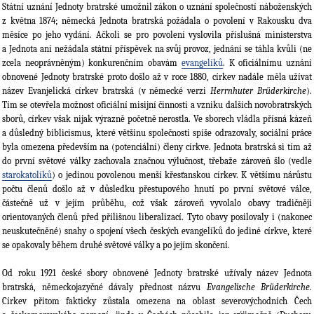
Státní uznání Jednoty bratrské umožnil zákon o uznání společností náboženských
z května 1874; německá Jednota bratrská požádala o povolení v Rakousku dva
měsíce po jeho vydání. Ačkoli se pro povolení vyslovila příslušná ministerstva
a Jednota ani nežádala státní příspěvek na svůj provoz, jednání se táhla kvůli (ne
zcela neoprávněným) konkurenčním obavám
evangelíků
. K oficiálnímu uznání
obnovené Jednoty bratrské proto došlo až v roce 1880, církev nadále měla užívat
název Evanjelická církev bratrská (v německé verzi
Herrnhuter Brüderkirche
).
Tím se otevřela možnost oficiální misijní činnosti a vzniku dalších novobratrských
sborů, církev však nijak výrazně početně nerostla. Ve sborech vládla přísná kázeň
a důsledný biblicismus, které většinu společnosti spíše odrazovaly, sociální práce
byla omezena především na (potenciální) členy církve. Jednota bratrská si tím až
do první světové války zachovala značnou výlučnost, třebaže zároveň šlo (vedle
starokatolíků
) o jedinou povolenou menší křesťanskou církev. K většímu nárůstu
počtu členů došlo až v důsledku přestupového hnutí po první světové válce,
částečně už v jejím průběhu, což však zároveň vyvolalo obavy tradičněji
orientovaných členů před přílišnou liberalizací. Tyto obavy posilovaly i (nakonec
neuskutečněné) snahy o spojení všech českých evangelíků do jediné církve, které
se opakovaly během druhé světové války a po jejím skončení.
Od roku 1921 české sbory obnovené Jednoty bratrské užívaly název Jednota
bratrská, německojazyčné dávaly přednost názvu
Evangelische Brüderkirche
.
Církev přitom fakticky zůstala omezena na oblast severovýchodních Čech