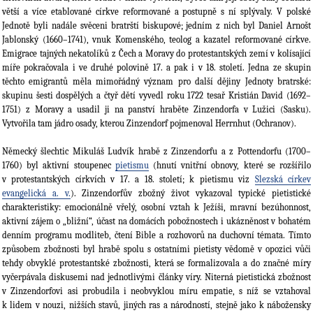
větší a více etablované církve reformované a postupně s ní splývaly. V polské
Jednotě byli nadále svěceni bratrští biskupo­vé; jedním z nich byl Daniel Arnošt
Jablonský (1660–1741), vnuk Komenského, teolog a kaza­tel reformované církve.
Emigrace tajných nekatolíků z Čech a Moravy do protestantských zemí v kolísající
míře po­kra­čovala i ve druhé polovině 17. a pak i v 18. století. Jedna ze skupin
těchto emigrantů měla mimořádný význam pro další dějiny Jednoty bratrské:
skupinu šesti dospělých a čtyř dětí vy­vedl roku 1722 tesař Kristián David (1692–
1751) z Moravy a usadil ji na panství hraběte Zin­zendorfa v Lužici (Sasku).
Vytvořila tam jádro osady, kterou Zinzendorf pojme­noval Herrnhut (Ochranov).
Německý šlechtic Mikuláš Ludvík hrabě z Zinzendorfu a z Pottendorfu (1700–
1760) byl aktivní stoupenec
pietismu
(hnutí vnitřní obnovy, které se rozšířilo
v protestantských církvích v 17. a 18. století; k pietismu viz
Slezská církev
evangelická a. v.
). Zinzendorfův zbožný život vykazoval typické pietistické
charakteristiky: emocionálně vře­lý, osobní vztah k Ježíši, mravní bezúhonnost,
aktivní zájem o „bližní“, účast na domácích po­božnostech i ukázněnost v bohatém
denním programu modli­teb, čtení Bible a rozhovorů na duchovní témata. Tímto
způsobem zbožnosti byl hrabě spolu s ostatními pietisty vědo­mě v opo­zici vůči
tehdy obvyklé protestantské zbožnosti, která se formalizovala a do značné míry
vyčerpávala diskusemi nad jednotlivými články víry. Niterná pietistická zbožnost
v Zinzendorfovi asi pro­budila i neobvyklou míru empatie, s níž se vztahoval
k lidem v nouzi, nižších stavů, jiných ras a národností, stejně jako k nábožensky