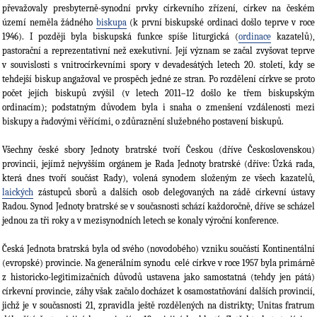
převažovaly presbyterně-synodní prvky církevního zřízení, církev na českém
území neměla žádného
biskupa
(k první biskupské ordinaci došlo teprve v roce
1946). I později byla biskupská funkce spíše liturgická (
ordinace
kazatelů),
pastorační a reprezentativní než exekutivní. Její význam se začal zvyšovat teprve
v souvislosti s vnitrocírkevními spory v devadesátých letech 20. století, kdy se
tehdejší biskup angažoval ve prospěch jedné ze stran. Po rozdělení církve se proto
počet jejích biskupů zvýšil (v letech 2011–12 došlo ke třem biskupským
ordinacím); podstatným důvodem byla i snaha o zmenšení vzdálenosti mezi
biskupy a řadovými věřícími, o zdůraznění služebného postavení biskupů.
Všechny české sbory Jednoty bratrské tvoří Českou (dříve Československou)
provincii, jejímž nejvyšším orgánem je Rada Jednoty bratrské (dříve: Úzká rada,
která dnes tvoří součást Rady), volená synodem složeným ze všech kazatelů,
laických
zástupců sborů a dalších osob delegovaných na zádě církevní ústavy
Radou. Synod Jednoty bratrské se v současnosti schází každoročně, dříve se scházel
jednou za tři roky a v mezisynodních letech se konaly výroční konference.
Česká Jednota bratrská byla od svého (novodobého) vzniku součástí Kontinentální
(evropské) provincie. Na generálním synodu celé církve v roce 1957 byla primárně
z historicko-legitimizačních důvodů ustavena jako samostatná (tehdy jen pátá)
církevní provincie, záhy však začalo docházet k osamostatňování dalších provincií,
jichž je v současnosti 21, zpravidla ještě rozdělených na distrikty; Unitas fratrum