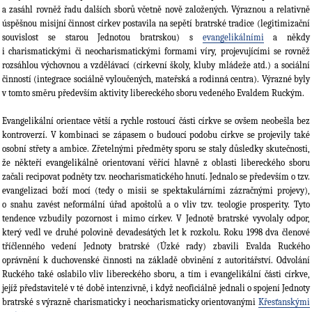
a zasáhl rovněž řadu dalších sborů včetně nově založených. Výraznou a relativně
úspěšnou misijní činnost církev postavila na sepětí bratrské tradice (legitimizační
souvislost se starou Jednotou bratrskou) s
evangelikálními
a někdy
i charismatickými či neocharismatickými formami víry, projevujícími se rovněž
rozsáhlou výchovnou a vzdělávací (církevní školy, kluby mládeže atd.) a sociální
činností (integrace sociálně vyloučených, mateřská a rodinná centra). Výrazné byly
v tomto směru především aktivity libereckého sboru vedeného Evaldem Ruckým.
Evangelikální orientace větší a rychle rostoucí části církve se ovšem neobešla bez
kontroverzí. V kombinaci se zápasem o budoucí podobu církve se projevily také
osobní střety a ambice. Zřetelnými předměty sporu se staly důsledky skutečnosti,
že někteří evangelikálně orientovaní věřící hlavně z oblasti libereckého sboru
začali recipovat podněty tzv. neocharismatického hnutí. Jednalo se především o tzv.
evan­gelizaci boží mocí (tedy o misii se spektakulár­ními zázračnými pro­jevy),
o snahu zavést neformál­ní úřad apoštolů a o vliv tzv. teologie prosperity. Tyto
tendence vzbudily pozornost i mimo církev. V Jednotě bratrské vyvolaly odpor,
který vedl ve druhé polovině devadesátých let k rozkolu. Roku 1998 dva členové
tříčlenného vedení Jednoty bratrské (Úzké rady) zbavili Evalda Ruckého
oprávnění k duchovenské činnosti na základě obvinění z autoritářství. Odvolání
Ruckého také oslabilo vliv libereckého sboru, a tím i evangelikální části církve,
jejíž představitelé v té době intenzivně, i když neoficiálně jednali o spojení Jednoty
bratrské s výrazně charismaticky i neocharismaticky orientovanými
Křesťanskými