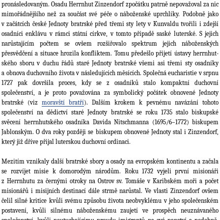
pronásledovaným. Osadu Herrnhut Zinzendorf zpočátku patrně nepovažoval za nic
mimořádnějšího než za sou­část své péče o náboženské uprchlíky. Podobně jako
v začátcích české Jednoty bratrské před třemi sty lety v Kunvaldu tvořili i zdejší
osadníci enklávu v rámci státní církve, v tomto přípa­dě saské luterské. S jejich
narůstajícím počtem se ovšem rozšiřovalo spektrum jejich nábo­ženských
přesvědčení a situace hrozila konfliktem. Tomu předešlo přijetí ústavy herrnhut­
ského sboru v duchu řádů staré Jednoty bratrské všemi asi třemi sty osadníky
a obnova duchovního života v následujících měsících. Společná eucharistie v srpnu
1727 pak dovršila proces, kdy se z osadníků stalo kompaktní duchovní
společenství, a je proto považována za symbolický počátek obnovené Jednoty
bratrské (viz
moravští bratří
). Dalším krokem k pevnému navázání toho­to
společenství na dědictví staré Jednoty bratrské se roku 1735 stalo biskupské
svěcení herrnhutského osadníka Davida Nitschmanna (1695/6–1772) biskupem
Jablonským. O dva roky později se biskupem obnovené Jednoty stal i Zinzendorf,
který již dříve přijal luter­skou duchovní ordinaci.
Mezitím vznikaly další bratrské sbory a osady na evropském kontinentu a začala
se rozvíjet misie k domorodým národům. Roku 1732 vyjeli první misionáři
z Herrnhutu za černými otroky na Ostrov sv. Tomáše v Karibském moři a počet
misionářů i misijních destinací dále strmě narůstal. Ve vlasti Zinzendorf ovšem
čelil silné kritice kvůli svému způsobu života neobvyklé­mu v jeho společen­ském
postavení, kvůli silnému náboženskému zaujetí ve prospěch ne­uznávaného