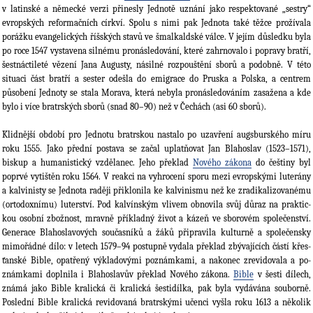
v latinské a německé verzi přinesly Jednotě uznání jako respektované „sestry“
evrop­ských reformačních církví. Spolu s nimi pak Jednota také těžce prožívala
porážku evangelických říšských stavů ve šmalkaldské válce. V jejím důsledku byla
po roce 1547 vystavena silnému pronásledování, které zahrnovalo i popravy bratří,
šestnáctileté vězení Jana Augusty, násilné rozpouštění sborů a podobně. V této
situaci část bratří a sester odešla do emigrace do Pruska a Polska, a centrem
působení Jednoty se stala Morava, která nebyla pronásledováním zasažena a kde
bylo i více bratrských sborů (snad 80–90) než v Čechách (asi 60 sborů).
Klidnější období pro Jednotu bratrskou nastalo po uzavření augsburského míru
roku 1555. Jako přední postava se začal uplatňovat Jan Blahoslav (1523–1571),
biskup a humanistický vzdělanec. Jeho překlad
Nového zákona
do češtiny byl
poprvé vytištěn roku 1564. V reakci na vyhrocení sporu mezi evropskými luterány
a kalvinisty se Jednota raději přiklonila ke kalvinis­mu než ke zradikalizovanému
(ortodoxnímu) luterství. Pod kalvínským vlivem obnovila svůj důraz na praktic­
kou osobní zbožnost, mravně příkladný život a kázeň ve sborovém společenství.
Generace Blahoslavových současníků a žáků připravila kultur­ně a spole­čensky
mimořádné dílo: v letech 1579–94 postupně vydala překlad zbýva­jících částí křes­
ťanské Bible, opatřený výkladovými poznámkami, a nakonec zrevidovala a po­
znám­kami do­plnila i Blahoslavův překlad Nového zákona.
Bible
v šesti dílech,
známá jako Bible kralická či kra­lická šestidílka, pak byla vydávána souborně.
Poslední Bible kralická revidovaná bratrskými učenci vyšla roku 1613 a několik