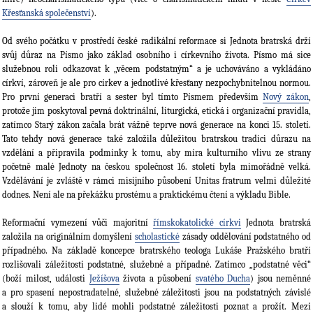
Křesťanská společenství
).
Od svého počátku v prostředí české radikální reformace si Jednota bratrská drží
svůj důraz na Písmo jako základ osobního i církevního života. Písmo má sice
služebnou roli odkazovat k „věcem podstatným“ a je uchováváno a vykládáno
církví, zároveň je ale pro církev a jednotlivé křesťany nezpochybnitelnou normou.
Pro první generaci bratří a sester byl tímto Písmem především
Nový zákon
,
protože jim poskytoval pevná doktrinální, liturgická, etická i organi­zační pravidla,
zatímco Starý zákon začala brát vážně teprve nová generace na konci 15. sto­letí.
Tato tehdy nová generace také založila důležitou bratrskou tradici důrazu na
vzdělání a připravila podmínky k tomu, aby míra kulturního vlivu ze strany
početně malé Jednoty na českou společnost 16. století byla mimořádně velká.
Vzdělávání je zvláště v rámci misijní­ho působení Unitas fratrum velmi důležité
dodnes. Není ale na pře­kážku prostému a praktické­mu čtení a výkladu Bible.
Reformační vymezení vůči majoritní
římskokatolické církvi
Jednota bratrská
založila na origi­nálním domyšlení
scholastické
zásady oddělování podstatného od
případného. Na základě kon­cepce bratrského teologa Lukáše Pražského bratří
rozlišovali záležitosti podstatné, slu­žebné a případné. Zatímco „podstatné věci“
(boží milost, události
Ježíšova
života a působení
sva­tého Ducha
) jsou neměnné
a pro spasení nepostradatelné, služebné záležitosti jsou na pod­statných závislé
a slouží k tomu, aby lidé mohli podstatné záležitosti poznat a prožít. Mezi