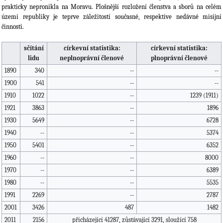
prakticky nepronikla na Moravu. Plošnější rozložení členstva a sborů na celém
území republiky je teprve záležitostí současné, respektive nedávné misijní
činnosti.
sčítání
církevní statistika:
církevní statistika:
lidu
neplnoprávní členové
plnoprávní členové
1890
340
--
--
1900
541
--
--
1910
1022
--
1239 (1911)
1921
3863
--
1896
1930
5649
--
6728
1940
--
--
5374
1950
5401
--
6352
1960
--
--
8000
1970
--
--
6389
1980
--
--
5535
1991
2269
--
2787
2001
3426
487
1482
2011
2156
přicházející 41287, zůstávající 3291, sloužící 758