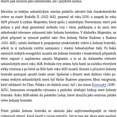
století pak sloužila jako náboženská, ale i jazyková norma.
Mezitím se českým nekatolickým stavům podařilo odvrátit tlak římskokatolické
církve na císaře Rudolfa II. (1552–1612, panoval od roku 1576) a naopak ho roku
1609 přinutit k vydání Majestátu, který spolu s následným Porovnáním stavů pod
jednou a pod obojí garanto­val svobodu víry i všem poddaným a do mezí této
náboženské tolerance zahrnoval také Jednotu bratrskou. V důsledku Majestátu, na
jehož přípravě se výrazně podílel také člen Jednoty Václav Budovec z Budova
(1551–1621), začalo docházet k propojování utrakvistické církve a Jednoty bratrské,
ačkoli ta si zachovala vnitřní autonomii i vlastní bohoslužebné řády. Po boku
ostatních českých evangelíků musela ale Jednota bratrská v konkrétních případech
těžce zápasit o na­plňování smyslu Majestátu, a to až do dočasného vítězství
nekatolických stavů roku 1618. Svo­boda víry ovšem byla hned na začátku třicetileté
války ztracena a po bitvě na Bílé hoře roku 1620 museli členové a příznivci Jednoty
bratrské postupně opustit české země. Společně s dvaceti šesti dalšími vůdci po­
vstání českých nekatolických stavů byl Václav Budovec popra­ven. Mezi emigranty,
kteří odcházeli do Uher, Polska i do dalších zemí, byl i Jan Amos
Komenský
(1592–
1670), humanista evropského významu a poslední úřadující biskup staré Jednoty
bratrské. Roku 1628 odešel do polského Lešna, které sloužilo jako centrum polské
větve Jednoty bratrské.
Právě polská Jednota bratrská se ukázala jako nejživotaschopnější ze všech
církevních útvarů, které bratři v cizině vytvořili, byť se tam její sbory staly součástí