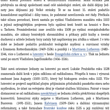
došlo kolem přelomu století k definitivnímu rozdělení. Malá stránka pak
přebývala na okraji společnosti snad celé následující století, ale další dějiny Jed­
noty jsou dějinami její Velké stránky. Té se na konci 15. století podařilo
konsolidovat například i díky tomu, že podstatně novelizovala své řády. Přečkala
také silnou perzekuci, která nastala po vydání Vladislavova mandátu roku 1503
a jejímž nejtragičtějším projevem bylo upálení šesti bratří na hranici v Boru
u Tachova. Pronásledování zase zesílilo roku 1508 po vydání svatojakubského
mandátu, ale zákazy bratrských shromáždění a příkazy pálit knihy a trestat
duchovní a učitele Jednoty brzy začaly být naplňovány jen zřídka a váhavě. I v této
době se Jednotě podařilo prohloubit teologické myšlení a rozvinout vztahy
s Erasmem Rot­terdamským (1469–1536) a později i s
Martinem Lutherem
(1483–
1546, více o Lutherovi a
luterství
v hesle
Evangelická církev a. v.
). Tlak na Jednotu
ustal po smrti Vladislava Jagel­lonského (1456–1516).
Také nová orientace Jednoty na luterství po smrti Lukáše Pražského roku 1528
znamenala další krok v jejím odklonu od radikalismu. Přispěla k tomu i výrazná
osobnost Jana Augusty (1500–1572), který byl biskupem zvolen roku 1532. Vliv
luterství se projevil například plným přijímáním příslušníků panského stavu nebo
myšlen­kou, že účast na veřejném dění je vlastně službou bližnímu. Patrně v touze
distancovat se od radikalismu
novokřtěnců
se Jednota zřekla překřtívání dospělých
konvertitů. Intenzivní styky nejprve s Martinem Luthe­rem, pak s Martinem
Bucerem (1491–1551), Janem
Kalvínem
(1509–1564) a dalšími významnými
reformátory, a také formulace
Bratrské konfese
roku 1535 a její rozšíření též