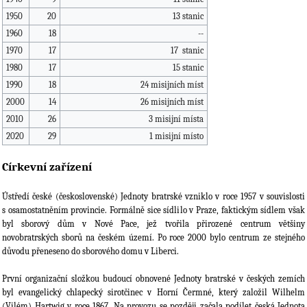
1950
20
13 stanic
1960
18
--
1970
17
17 stanic
1980
17
15 stanic
1990
18
24 misijních míst
2000
14
26 misijních míst
2010
26
3 misijní místa
2020
29
1 misijní místo
Církevní zařízení
Ústředí české (československé) Jednoty bratrské vzniklo v roce 1957 v souvislosti
s osamostatněním provincie. Formálně sice sídlilo v Praze, faktickým sídlem však
byl sborový dům v Nové Pace, jež tvořila přirozené centrum většiny
novobratrských sborů na českém území. Po roce 2000 bylo centrum ze stejného
důvodu přeneseno do sborového domu v Liberci.
První organizační složkou budoucí obnovené Jednoty bratrské v českých zemích
byl evangelický chlapecký sirotčinec v Horní Čermné, který založil Wilhelm
(Vilém) Hartwig v roce 1867. Na provozu se později začala podílet česká Jednota