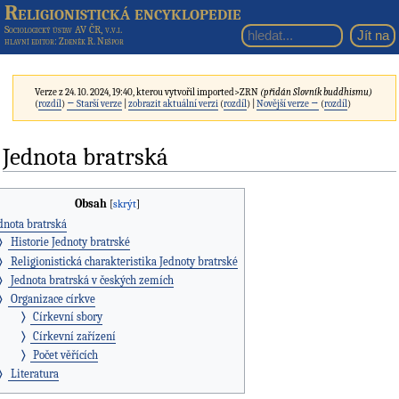
Religionistická encyklopedie
Sociologický ústav AV ČR, v.v.i.
hlavní editor
: Zdeněk R. Nešpor
Verze z 24. 10. 2024, 19:40, kterou vytvořil
imported>ZRN
(přidán Slovník buddhismu)
(
rozdíl
)
← Starší verze
|
zobrazit aktuální verzi
(
rozdíl
) |
Novější verze →
(
rozdíl
)
Jednota bratrská
Obsah
dnota bratrská
Historie Jednoty bratrské
Religionistická charakteristika Jednoty bratrské
Jednota bratrská v českých zemích
Organizace církve
Církevní sbory
Církevní zařízení
Počet věřících
Literatura