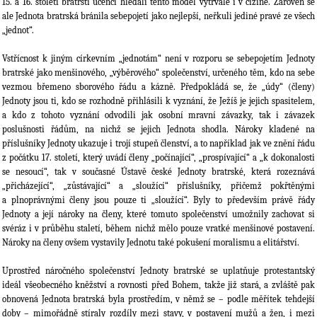
15. a 16. století bratrští učenci hledali tento mo­del vy­trvale i v cizině. Zároveň se
ale Jednota bratrská bránila sebepojetí jako nejlepší, neřku­li jedi­né pravé ze všech
„jednot“.
Vstřícnost k jiným církevním „jednotám“ není v rozporu se sebepojetím Jednoty
bratrské jako menšinového, „výběrového“ společenství, určeného těm, kdo na sebe
vezmou břemeno sborového řádu a kázně. Předpokládá se, že „údy“ (členy)
Jednoty jsou ti, kdo se rozhodně přihlásili k vyznání, že Ježíš je jejich spasitelem,
a kdo z tohoto vyznání odvodili jak osobní mravní závazky, tak i závazek
poslušnosti řádům, na nichž se jejich Jednota shodla. Nároky kladené na
příslušníky Jednoty ukazuje i trojí stupeň členství, a to například jak ve znění řádu
z počátku 17. století, který uvádí členy „počínající“, „prospívající“ a „k dokonalosti
se nesoucí“, tak v současné Ústavě české Jednoty bratrské, která rozeznává
„přicházející“, „zůstávající“ a „sloužící“ příslušníky, přičemž pokřtěnými
a plnoprávnými členy jsou pouze ti „slou­žící“. Byly to především právě řády
Jednoty a její nároky na členy, které tomuto společenství umožnily zachovat si
svéráz i v průběhu staletí, během nichž mělo pouze vratké menšinové postavení.
Nároky na členy ovšem vystavily Jednotu také pokušení moralismu a elitářství.
Uprostřed náročného společenství Jednoty bratrské se uplatňuje protestantský
ideál všeobecného kněž­ství a rovnosti před Bohem, takže již stará, a zvláště pak
obnovená Jednota bratrská byla prostředím, v němž se – podle měřítek tehdejší
doby – mimořádně stíraly roz­díly mezi stavy, v postavení mužů a žen, i mezi