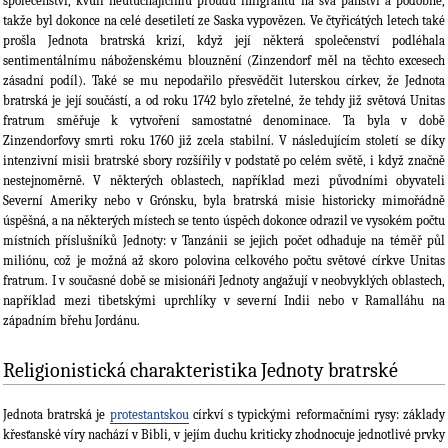
společen­ství, kvůli neutuchajícímu proudu imigrantů na svá panství a podobně,
takže byl dokonce na celé desetiletí ze Saska vypovězen. Ve čtyřicátých letech také
prošla Jednota bratrská krizí, když její ně­která společenství podléhala
sentimentálnímu náboženskému blouznění (Zinzendorf měl na těchto excesech
zásadní podíl). Také se mu nepodařilo přesvědčit luterskou církev, že Jednota
bratrská je její součástí, a od roku 1742 bylo zřetelné, že tehdy již světová Unitas
fratrum směřuje k vytvoření samostatné denominace. Ta byla v době
Zinzendorfovy smrti roku 1760 již zcela stabilní. V následujícím století se díky
intenzivní misii bratrské sbory rozšířily v podstatě po celém světě, i když značně
nestejno­měrně. V některých oblastech, například mezi původními obyvateli
Severní Ameriky nebo v Grónsku, byla bratrská misie historicky mimořádně
úspěšná, a na některých místech se tento úspěch dokonce odrazil ve vysokém počtu
místních příslušníků Jednoty: v Tanzánii se jejich počet odhaduje na téměř půl
miliónu, což je možná až skoro polovina celkového počtu světové církve Unitas
fratrum. I v současné době se misionáři Jednoty angažují v neobvyklých oblastech,
například mezi tibetskými uprchlíky v severní Indii nebo v Ramalláhu na
západním břehu Jordánu.
Religionistická charakteristika Jednoty bratrské
Jednota bratrská je
protestantskou
církví s typickými reformačními rysy: základy
křesťanské víry nachází v Bibli, v jejím duchu kriticky zhodnocuje jednotlivé prvky