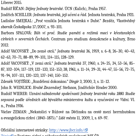
Liberec 2015.
Rudolf ŘÍČAN:
Dějiny Jednoty bratrské
. ÚCN (Kalich), Praha 1957.
Jindřich SCHILLER:
Jednota bratrská, její učení a řád
. Jednota bratrská, Praha 1921.
Ladislav SMEJKAL: „Proč vznikla Jednota bratrská v Dubé.“
Bezděz, Vlastivědný
sborník Českolipska
17/2007, s. 93–101.
Barbora SPALOVÁ:
Bůh ví proč. Studie pamětí a režimů moci v křesťanských
církvích v severních Čechách
. Centrum pro studium demokracie a kultury, Brno
2012.
Adolf VACOVSKÝ: „Do země otců.“
Jednota bratrská
36, 1959, s. 6–8, 26–30, 40–43,
62–63, 70–71, 88–89, 99–101, 114–115, 128–129.
Adolf VACOVSKÝ: „V zemi otců.“
Jednota bratrská
37, 1960, s. 24–25, 34, 53–56, 85–
87, 102–104, 117–119, 132–133, 151–153; 38, 1961, s. 11–14, 29–31, 44–47, 55–56, 72–75,
91–94, 107–111, 120–123, 137–140, 150–152.
Zdeněk VOJTÍŠEK: „Rozdělení dokonáno.“
Dingir
3, 2000, 3, s. 11–12.
John R. WEINLICK:
Hrabě Zinzendorf
. Stefanos, Jindřichův Hradec 2000.
Rudolf WIERER:
Uznání náboženské společnosti Jednoty bratrské roku 1880. Studie
sepsaná podle úředních akt bývalého ministerstva kultu a vyučování ve Vídni
. Vl.
n., Praha 1936.
Václav ZEMAN: „Nekatolíci v Růžové na Děčínsku na cestě mezi herrnhutskou
a evangelickou církví (1840–1875).“
Lidé města
11, 2009, 1, s. 69–97.
Oficiální internetové stránky:
http://www.jbcr.info/