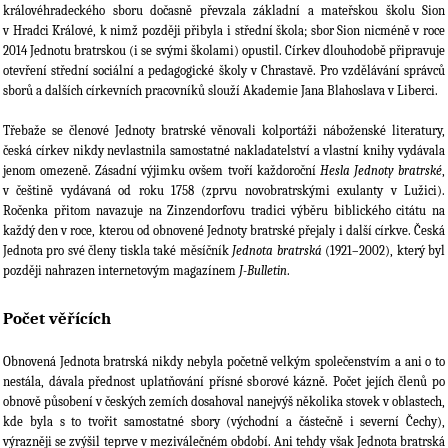
královéhradeckého sboru dočasně převzala základní a mateřskou školu Sion
v Hradci Králové, k nimž později přibyla i střední škola; sbor Sion nicméně v roce
2014 Jednotu bratrskou (i se svými školami) opustil. Církev dlouhodobě připravuje
otevření střední sociální a pedagogické školy v Chrastavě. Pro vzdělávání správců
sborů a dalších církevních pracovníků slouží Akademie Jana Blahoslava v Liberci.
Třebaže se členové Jednoty bratrské věnovali kolportáži náboženské literatury,
česká církev nikdy nevlastnila samostatné nakladatelství a vlastní knihy vydávala
jenom omezeně. Zásadní výjimku ovšem tvoří každoroční
Hesla Jednoty bratrské
,
v češtině vydávaná od roku 1758 (zprvu novobratrskými exulanty v Lužici).
Ročenka přitom navazuje na Zinzendorfovu tradici výběru biblického citátu na
každý den v roce, kterou od obnovené Jednoty bratrské přejaly i další církve. Česká
Jednota pro své členy tiskla také měsíčník
Jednota bratrská
(1921–2002), který byl
později nahrazen internetovým magazínem
J-Bulletin
.
Počet věřících
Obnovená Jednota bratrská nikdy nebyla početně velkým společenstvím a ani o to
nestála, dávala přednost uplatňování přísné sborové kázně. Počet jejích členů po
obnově působení v českých zemích dosahoval nanejvýš několika stovek v oblastech,
kde byla s to tvořit samostatné sbory (východní a částečně i severní Čechy),
výrazněji se zvýšil teprve v meziválečném období. Ani tehdy však Jednota bratrská