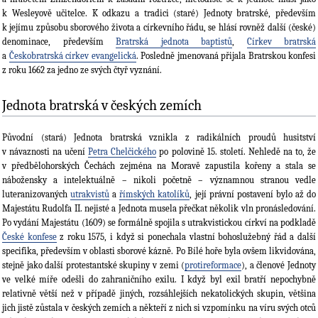
k Wesleyově učitelce. K odkazu a tradici (staré) Jednoty bratrské, především
k jejímu způsobu sboro­vého života a církevního řádu, se hlásí rovněž další (české)
denominace, především
Bratrská jednota baptistů
,
Církev bratrská
a
Českobratrská církev evangelická
. Posledně jmenovaná přijala Bratrskou konfesi
z roku 1662 za jedno ze svých čtyř vyznání.
Jednota bratrská v českých zemích
Původní (stará) Jednota bratrská vznikla z radikálních proudů husitství
v návaznosti na učení
Petra Chelčického
po polovině 15. století. Nehledě na to, že
v předbělohorských Čechách zejména na Moravě zapustila kořeny a stala se
nábožensky a intelektuálně – nikoli početně – významnou stranou vedle
luteranizovaných
utrakvistů
a
římských katolíků
, její právní postavení bylo až do
Majestátu Rudolfa II. nejisté a Jednota musela přečkat několik vln pronásledování.
Po vydání Majestátu (1609) se formálně spojila s utrakvistickou církví na podkladě
České konfese
z roku 1575, i když si ponechala vlastní bohoslužebný řád a další
specifika, především v oblasti sborové kázně. Po Bílé hoře byla ovšem likvidována,
stejně jako další protestantské skupiny v zemi (
protireformace
), a členové Jednoty
ve velké míře odešli do zahraničního exilu. I když byl exil bratří nepochybně
relativně větší než v případě jiných, rozsáhlejších nekatolických skupin, většina
jich jistě zůstala v českých zemích a někteří z nich si vzpomínku na víru svých otců