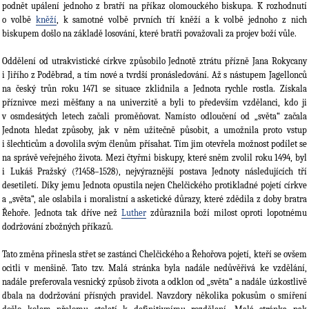
podnět upálení jednoho z bratří na příkaz olomouckého biskupa. K rozhodnutí
o volbě
kněží
, k samotné volbě prvních tří kněží a k volbě jednoho z nich
biskupem došlo na základě losování, které bratři považovali za projev boží vůle.
Oddělení od utrakvistické církve způsobilo Jednotě ztrátu přízně Jana Rokycany
i Jiřího z Poděbrad, a tím nové a tvrdší pronásledování. Až s nástupem Jagellonců
na český trůn roku 1471 se situace zklidnila a Jednota rychle rostla. Získala
příznivce mezi měšťany a na univerzitě a byli to především vzdělanci, kdo ji
v osmdesátých letech začali proměňovat. Namísto odloučení od „světa“ začala
Jednota hledat způsoby, jak v něm užitečně působit, a umožnila proto vstup
i šlechticům a dovolila svým členům přísahat. Tím jim otevřela možnost podílet se
na správě veřejného života. Mezi čtyřmi biskupy, které sněm zvolil roku 1494, byl
i Lukáš Praž­ský (?1458–1528), nejvýraznější postava Jednoty následujících tří
desetiletí. Díky jemu Jednota opustila nejen Chelčického protikladné pojetí církve
a „světa“, ale oslabila i mora­listní a asketické důrazy, které zdědila z doby bratra
Řehoře. Jednota tak dříve než
Luther
zdůraznila boží milost oproti lopotnému
dodržování zbožných příkazů.
Tato změna přinesla střet se zastánci Chelčického a Řehořova pojetí, kteří se ovšem
ocitli v menšině. Tato tzv. Malá stránka byla nadále nedůvěřivá ke vzdělání,
nadále preferovala vesnický způsob života a odklon od „světa“ a nadále úzkostlivě
dbala na dodržování přísných pravidel. Navzdory několika pokusům o smíření