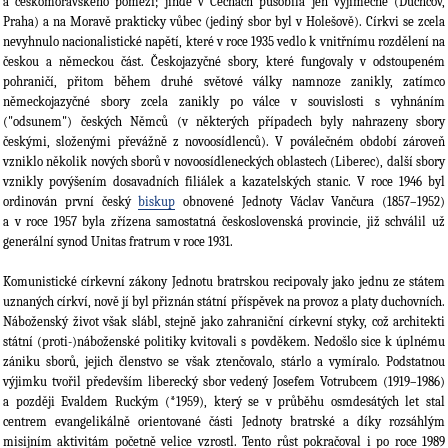
a českomoravského pomezí; jinde v Čechách působila jen výjimečně (Duchcov,
Praha) a na Moravě prakticky vůbec (jediný sbor byl v Holešově). Církvi se zcela
nevyhnulo nacionalistické napětí, které v roce 1935 vedlo k vnitřnímu rozdělení na
českou a německou část. Českojazyčné sbory, které fungovaly v odstoupeném
pohraničí, přitom během druhé světové války namnoze zanikly, zatímco
německojazyčné sbory zcela zanikly po válce v souvislosti s vyhnáním
("odsunem") českých Němců (v některých případech byly nahrazeny sbory
českými, složenými převážně z novoosídlenců). V poválečném období zároveň
vzniklo několik nových sborů v novoosídleneckých oblastech (Liberec), další sbory
vznikly povýšením dosavadních filiálek a kazatelských stanic. V roce 1946 byl
ordinován první český
biskup
obnovené Jednoty Václav Vančura (1857–1952)
a v roce 1957 byla zřízena samostatná československá provincie, již schválil už
generální synod Unitas fratrum v roce 1931.
Komunistické církevní zákony Jednotu bratrskou recipovaly jako jednu ze státem
uznaných církví, nově jí byl přiznán státní příspěvek na provoz a platy duchovních.
Náboženský život však slábl, stejně jako zahraniční církevní styky, což architekti
státní (proti-)náboženské politiky kvitovali s povděkem. Nedošlo sice k úplnému
zániku sborů, jejich členstvo se však ztenčovalo, stárlo a vymíralo. Podstatnou
výjimku tvořil především liberecký sbor vedený Josefem Votrubcem (1919–1986)
a později Evaldem Ruckým (*1959), který se v průběhu osmdesátých let stal
centrem evangelikálně orientované části Jednoty bratrské a díky rozsáhlým
misijním aktivitám početně velice vzrostl. Tento růst pokračoval i po roce 1989