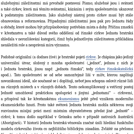
služebnými záležitostmi má prvořadé posta­vení Písmo; služebné jsou i svátosti
a také církev, která má těmito svátostmi, kázáním i svým spo­lečenst­vím ukazovat
k podstatným záležitostem. Jako služebný nástroj proto církev musí být stále
obnovována a reformována. Případnými záležitostmi jsou pak pro Jednotu řá­dy
a obřa­dy, které mohou být přizpůsobovány potřebám místa a doby. Příčinu zmatků
v křesťan­stvu a také důvod svého oddělení od římské církve Jednota bratrská
shledala v nerozlišování kate­gorií, čímž byla jednotlivým záležitostem přikládána
nenáležitá role a nesprávná míra vý­znamu.
Podobně originální (a dodnes živé) je bratrské pojetí
církve
. Je chápána jako jediný
univerzální útvar, slože­ný z mnoha společenství („jednot“, jednou z nich je
i Jednota bratrská, jinou např. „jednota římská“, tedy
církev římskokatolická
apod.). Tato společenství se od sebe samo­zřejmě liší v míře, kterou naplňují
novozákonní ideál, ale sou­časně se i dopl­ňují, neboť jsou schopna oslovit různé lidi
na různých místech a v různých do­bách. Tento nekomplikovaný a vstřícný postoj
Jednotě umožňoval praktickou spolupráci s jinými „jednotami“ – církvemi,
a přispí­val tak ke křesťanskému
ekumenismu
ještě před vznikem moderního
ekumenického hnutí. Proto také světová Jednota bratrská mohla některou svoji
rozvinutou misijní práci mezi místním obyvatelstvem předat jiné „jednotě“ –
církvi; k tomu došlo například v Grónsku nebo v případě nativních Austrálců
(Aboriginců). V historii Jednota bratrská věno­vala značné úsilí hledání funkčního
modelu církevního života co nejbližší­ho bib­lickým zásadám. Zvláště na přelomu