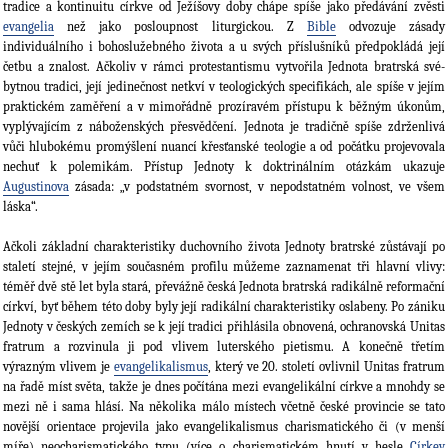
tradice a kontinuitu církve od Ježíšovy doby chápe spíše jako předávání zvěsti
evangelia
než jako posloup­nost liturgickou. Z
Bible
odvozuje zásady
individuálního i bohoslužebného života a u svých přísluš­níků předpokládá její
četbu a znalost. Ačkoliv v rámci protestantismu vytvořila Jednota bratr­ská své­
bytnou tradici, její jedinečnost netkví v teologických specifikách, ale spíše v jejím
prak­tickém zaměření a v mimo­řádně prozíravém přístupu k běžným úkonům,
vyplývajícím z ná­boženských přesvědčení. Jed­nota je tradičně spíše zdrženlivá
vůči hlubokému promýšlení nuancí křesťanské teologie a od počátku projevovala
nechuť k polemikám. Přístup Jednoty k doktrinálním otázkám ukazuje
Augustinova
zásada: „v podstatném svornost, v nepodstatném volnost, ve všem
láska“.
Ačkoli základní charakteristiky duchovního života Jednoty bratrské zůstávají po
staletí stejné, v jejím současném profilu můžeme zaznamenat tři hlavní vlivy:
téměř dvě stě let byla stará, převážně česká Jednota bratrská radikálně reformační
církví, byť během této doby byly její radikální charakteristiky oslabeny. Po zániku
Jednoty v českých zemích se k její tradi­ci přihlá­sila obnovená, ochranovská Unitas
fratrum a rozvinula ji pod vlivem luterského pietismu. A konečně třetím
výrazným vlivem je
evangelikalismus
, kte­rý ve 20. sto­letí ovlivnil Unitas frat­rum
na řadě míst světa, takže je dnes počítána mezi evangelikál­ní církve a mnohdy se
mezi ně i sama hlásí. Na několika málo místech včetně české provincie se tato
novější orientace projevila jako evangelikalis­mus charismatického či (v menší
míře) neocharismatického typu (více o charismatickém hnutí v hesle
Církev