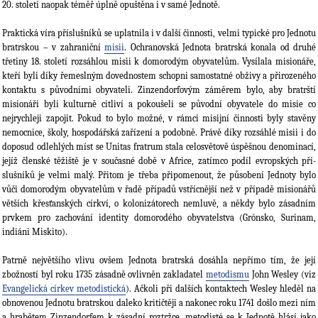
20. století naopak téměř úplně opuštěna i v samé Jednotě.
Praktická víra příslušníků se uplatnila i v další činnosti, velmi typické pro Jednotu
bratrskou – v zahraniční
misii
. Ochranovská Jednota bratrská konala od druhé
třetiny 18. století rozsáhlou misii k domorodým obyvatelům. Vysílala misionáře,
kteří byli díky řemeslným dovednostem schop­ni samostatné obživy a přirozeného
kontaktu s původ­ními obyvateli. Zinzendorfovým záměrem bylo, aby bratrští
misionáři byli kulturně citliví a pokoušeli se původní obyvatele do misie co
nejrychleji zapojit. Pokud to bylo možné, v rámci misijní činnosti byly stavěny
nemocnice, školy, hospodářská zařízení a podobně. Právě díky rozsáhlé misii i do
doposud odlehlých míst se Unitas fratrum stala celosvětově úspěšnou denominací,
jejíž členské těžiště je v současné době v Africe, zatímco podíl evropských pří­
slušníků je velmi malý. Přitom je třeba připomenout, že působení Jednoty bylo
vůči domorodým obyvatelům v řadě případů vstřícnější než v případě misionářů
větších křesťanských církví, o kolonizátorech nemluvě, a někdy bylo zásadním
prvkem pro zachování identity domorodého obyvatelstva (Grónsko, Surinam,
indiáni Miskito).
Patrně největšího vlivu ovšem Jednota bratrská dosáhla nepřímo tím, že její
zbožností byl roku 1735 zásadně ovlivněn zakladatel
metodismu
John Wesley (viz
Evangelická církev metodistická
). Ačkoli při dalších kontaktech Wesley hleděl na
obnovenou Jednotu bratrskou daleko kritičtěji a nakonec roku 1741 došlo mezi ním
a hrabě­tem Zinzendorfem k zásadní roztržce, metodisté se k Jednotě hlásí jako