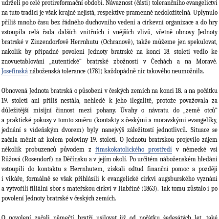
udrželi po celé protireformační období. Návaznost (části) tolerančního evangelictví
na tuto tradici je však krajně nejistá, respektive pramenně nedoložitelná. Uplynulo
příliš mnoho času bez řádného duchovního vedení a církevní organizace a do hry
vstoupila celá řada dalších vnitřních i vnějších vlivů, včetně obnovy Jednoty
bratrské v Zinzendorfově Herrnhutu (Ochranově), takže můžeme jen spekulovat,
nakolik by případné povolení Jednoty bratrské na konci 18. století vedlo ke
znovuetablování „autentické“ bratrské zbožnosti v Čechách a na Moravě.
Josefinská
náboženská tolerance (1781) každopádně nic takového neumožnila.
Obnovená Jednota bratrská o působení v českých zemích na konci 18. a na počátku
19. století ani příliš nestála, nehledě k jeho ilegalitě, protože považovala za
důležitější misijní činnost mezi pohany. Úvahy o návratu do „země otců“
a praktické pokusy v tomto směru (kontakty s českými a moravskými evangelíky,
jednání s vídeňským dvorem) byly nanejvýš záležitostí jednotlivců. Situace se
začala měnit až kolem poloviny 19. století. O Jednotu bratrskou projevilo zájem
několik probuzenců původem z
římskokatolického prostředí
v německé vsi
Růžová (Rosendorf) na Děčínsku a v jejím okolí. Po určitém náboženském hledání
vstoupili do kontaktu s Herrnhutem, získali odtud finanční pomoc a později
i vikáře, formálně se však přihlásili k evangelické církvi augsburského vyznání
a vytvořili filiální sbor s mateřskou církví v Habřině (1863). Tak tomu zůstalo i po
povolení Jednoty bratrské v českých zemích.
O povolení začali němečtí bratří usilovat již od počátku šedesátých let, také