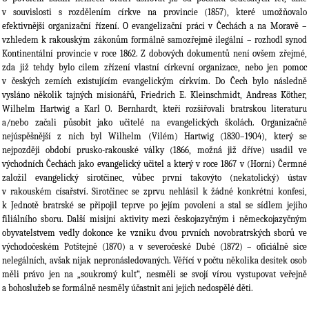
v souvislosti s rozdělením církve na provincie (1857), které umožňovalo
efektivnější organizační řízení. O evangelizační práci v Čechách a na Moravě –
vzhledem k rakouským zákonům formálně samozřejmě ilegální – rozhodl synod
Kontinentální provincie v roce 1862. Z dobových dokumentů není ovšem zřejmé,
zda již tehdy bylo cílem zřízení vlastní církevní organizace, nebo jen pomoc
v českých zemích existujícím evangelickým církvím. Do Čech bylo následně
vysláno několik tajných misionářů, Friedrich E. Kleinschmidt, Andreas Köther,
Wilhelm Hartwig a Karl O. Bernhardt, kteří rozšiřovali bratrskou literaturu
a/nebo začali působit jako učitelé na evangelických školách. Organizačně
nejúspěšnější z nich byl Wilhelm (Vilém) Hartwig (1830–1904), který se
nejpozději období prusko-rakouské války (1866, možná již dříve) usadil ve
východních Čechách jako evangelický učitel a který v roce 1867 v (Horní) Čermné
založil evangelický sirotčinec, vůbec první takovýto (nekatolický) ústav
v rakouském císařství. Sirotčinec se zprvu nehlásil k žádné konkrétní konfesi,
k Jednotě bratrské se připojil teprve po jejím povolení a stal se sídlem jejího
filiálního sboru. Další misijní aktivity mezi českojazyčným i německojazyčným
obyvatelstvem vedly dokonce ke vzniku dvou prvních novobratrských sborů ve
východočeském Potštejně (1870) a v severočeské Dubé (1872) – oficiálně sice
nelegálních, avšak nijak nepronásledovaných. Věřící v počtu několika desítek osob
měli právo jen na „soukromý kult“, nesměli se svojí vírou vystupovat veřejně
a bohoslužeb se formálně nesměly účastnit ani jejich nedospělé děti.