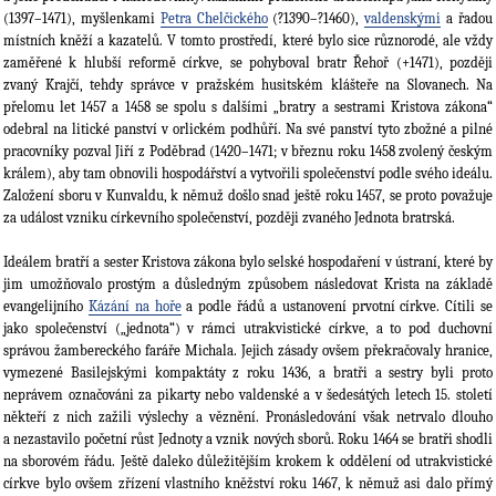
(1397–1471), myšlenkami
Petra Chelčického
(?1390–?1460),
valdenskými
a řadou
místních kněží a kazatelů. V tomto prostředí, které bylo sice různorodé, ale vždy
zaměřené k hlubší reformě církve, se pohyboval bratr Řehoř (+1471), později
zvaný Krajčí, tehdy správ­ce v pražském husitském klášteře na Slovanech. Na
přelomu let 1457 a 1458 se spolu s další­mi „bratry a sestrami Kristova zákona“
odebral na litické panství v orlickém podhůří. Na své panství tyto zbožné a pilné
pracovníky pozval Jiří z Poděbrad (1420–1471; v březnu roku 1458 zvolený českým
králem), aby tam ob­novili hospodářství a vytvo­řili společenství podle svého ideálu.
Založení sboru v Kunvaldu, k němuž došlo snad ještě roku 1457, se proto považuje
za událost vzniku církevního spole­čenství, později zvaného Jednota bratrská.
Ideálem bratří a sester Kristova zákona bylo selské hospodaření v ústraní, které by
jim umožňovalo prostým a důsledným způsobem následovat Krista na základě
evangelijního
Kázání na hoře
a podle řádů a ustanovení prvotní církve. Cítili se
jako společenství („jednota“) v rámci utrakvistické církve, a to pod duchovní
správou žambereckého faráře Michala. Jejich zásady ovšem překračovaly hranice,
vymezené Basilejskými kompaktáty z roku 1436, a bratři a sestry byli proto
neprávem označováni za pikarty nebo val­denské a v šedesátých letech 15. století
někteří z nich zažili výslechy a věznění. Pronásledování však netrvalo dlouho
a nezastavilo početní růst Jednoty a vznik nových sborů. Roku 1464 se bratři shodli
na sborovém řádu. Ještě daleko důležitějším krokem k oddělení od utrakvistické
církve bylo ovšem zřízení vlastního kněžství roku 1467, k němuž asi dalo přímý