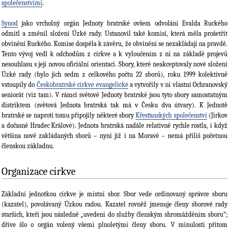
společenstvími
.
Synod
jako vrcholný orgán Jednoty bratr­ské ovšem odvolání Evalda Ruckého
odmítl a změnil složení Úzké rady. Ustanovil také komisi, která měla prošetřit
obvinění Ruckého. Komise dospěla k závěru, že obvinění se nezakládají na pravdě.
Tento vývoj vedl k odchodům z církve a k vyloučením z ní na základě projevů
nesouhlasu s její novou oficiální orientací. Sbory, které neakceptovaly nové složení
Úzké rady (bylo jich sedm z celkového počtu 22 sborů), roku 1999 kolektivně
vstoupily do
Českobratrské církve evangelické
a vytvořily v ní vlastní Ochranovský
seniorát (viz tam). V rámci světové Jednoty bratrské jsou tyto sbory samostatným
distriktem (světová Jednota bratrská tak má v Česku dva útvary). K Jednotě
bratrské se naproti tomu připojily některé sbory
Křesťanských společenství
(Jirkov
a dočasně Hradec Králové). Jednota bratrská nadále relativně rychle rostla, i když
většina nově zakládaných sborů – nyní již i na Moravě – nemá příliš početnou
členskou základnu.
Organizace církve
Základní jednotkou církve je místní sbor. Sbor vede ordinovaný správce sboru
(kazatel), povolávaný Úzkou radou. Kazatel rovněž jmenuje členy sborové rady
starších, kteří jsou následně „uvedeni do služby členským shromážděním sboru“;
dříve šlo o orgán volený všemi plnoletými členy sboru. V minulosti přitom