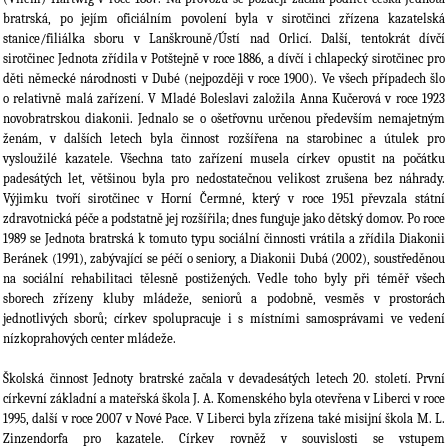
bratrská, po jejím oficiálním povolení byla v sirotčinci zřízena kazatelská
stanice/filiálka sboru v Lanškrouně/Ústí nad Orlicí. Další, tentokrát dívčí
sirotčinec Jednota zřídila v Potštejně v roce 1886, a dívčí i chlapecký sirotčinec pro
děti německé národnosti v Dubé (nejpozději v roce 1900). Ve všech případech šlo
o relativně malá zařízení. V Mladé Boleslavi založila Anna Kučerová v roce 1923
novobratrskou diakonii. Jednalo se o ošetřovnu určenou především nemajetným
ženám, v dalších letech byla činnost rozšířena na starobinec a útulek pro
vysloužilé kazatele. Všechna tato zařízení musela církev opustit na počátku
padesátých let, většinou byla pro nedostatečnou velikost zrušena bez náhrady.
Výjimku tvoří sirotčinec v Horní Čermné, který v roce 1951 převzala státní
zdravotnická péče a podstatně jej rozšířila; dnes funguje jako dětský domov. Po roce
1989 se Jednota bratrská k tomuto typu sociální činnosti vrátila a zřídila Diakonii
Beránek (1991), zabývající se péčí o seniory, a Diakonii Dubá (2002), soustředěnou
na sociální rehabilitaci tělesně postižených. Vedle toho byly při téměř všech
sborech zřízeny kluby mládeže, seniorů a podobně, vesměs v prostorách
jednotlivých sborů; církev spolupracuje i s místními samosprávami ve vedení
nízkoprahových center mládeže.
Školská činnost Jednoty bratrské začala v devadesátých letech 20. století. První
církevní základní a mateřská škola J. A. Komenského byla otevřena v Liberci v roce
1995, další v roce 2007 v Nové Pace. V Liberci byla zřízena také misijní škola M. L.
Zinzendorfa pro kazatele. Církev rovněž v souvislosti se vstupem