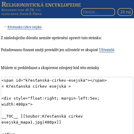
Religionistická encyklopedie
Sociologický ústav AV ČR, v.v.i.
hlavní editor
: Zdeněk R. Nešpor
←
Křesťanská církev esejská
Z následujícího důvodu nemáte oprávnění upravit tuto stránku:
Požadovanou činnost smějí provádět jen uživatelé ve skupině
Uživatelé
.
Můžete si prohlédnout a zkopírovat zdrojový kód této stránky.