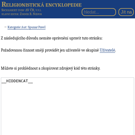
Religionistická encyklopedie
Sociologický ústav AV ČR, v.v.i.
hlavní editor
: Zdeněk R. Nešpor
←
Kategorie:Aut: Spunar Pavel
Z následujícího důvodu nemáte oprávnění upravit tuto stránku:
Požadovanou činnost smějí provádět jen uživatelé ve skupině
Uživatelé
.
Můžete si prohlédnout a zkopírovat zdrojový kód této stránky.