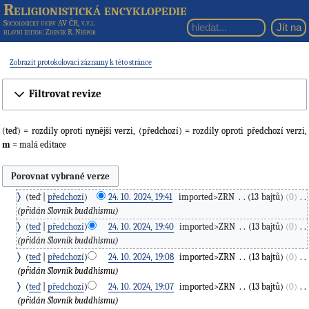
Religionistická encyklopedie
Sociologický ústav AV ČR, v.v.i.
hlavní editor
: Zdeněk R. Nešpor
Zobrazit protokolovací záznamy k této stránce
Filtrovat revize
(teď) = rozdíly oproti nynější verzi, (předchozí) = rozdíly oproti předchozí verzi,
m
= malá editace
teď
předchozí
24. 10. 2024, 19:41
‎
imported>ZRN
‎
13 bajtů
0
‎
přidán Slovník buddhismu
teď
předchozí
24. 10. 2024, 19:40
‎
imported>ZRN
‎
13 bajtů
0
‎
přidán Slovník buddhismu
teď
předchozí
24. 10. 2024, 19:08
‎
imported>ZRN
‎
13 bajtů
0
‎
přidán Slovník buddhismu
teď
předchozí
24. 10. 2024, 19:07
‎
imported>ZRN
‎
13 bajtů
0
‎
přidán Slovník buddhismu