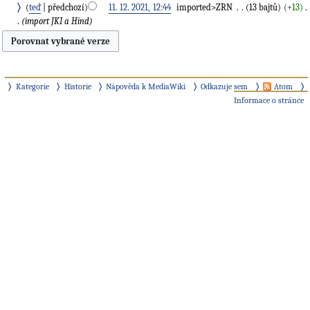
teď
předchozí
11. 12. 2021, 12:44
‎
imported>ZRN
‎
13 bajtů
+13
‎
import JKI a Hind
Kategorie
Historie
Nápověda k MediaWiki
Odkazuje sem
Atom
Informace o stránce