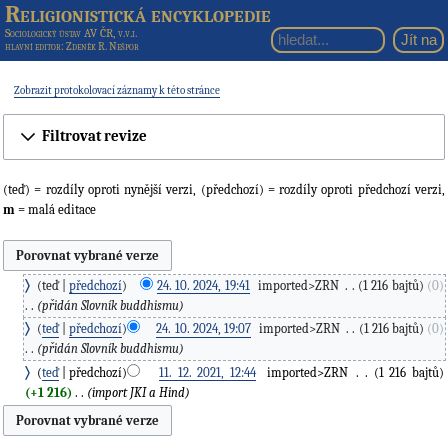
Religionistická encyklopedie
Sociologický ústav AV ČR, v.v.i.
hlavní editor
: Zdeněk R. Nešpor
Zobrazit protokolovací záznamy k této stránce
Filtrovat revize
(teď) = rozdíly oproti nynější verzi, (předchozí) = rozdíly oproti předchozí verzi,
m
= malá editace
teď
předchozí
24. 10. 2024, 19:41
‎
imported>ZRN
‎
1 216 bajtů
0
přidán Slovník buddhismu
teď
předchozí
24. 10. 2024, 19:07
‎
imported>ZRN
‎
1 216 bajtů
0
přidán Slovník buddhismu
teď
předchozí
11. 12. 2021, 12:44
‎
imported>ZRN
‎
1 216 bajtů
+1 216
‎
import JKI a Hind