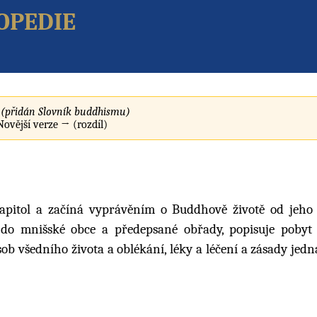
opedie
(přidán Slovník buddhismu)
 Novější verze → (rozdíl)
apitol a začíná vyprávěním o Buddhově životě od jeho
í do mnišské obce a předepsané obřady, popisuje poby
sob všedního života a oblékání, léky a léčení a zásady jed