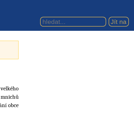
 velkého
t mnichů
nání obce