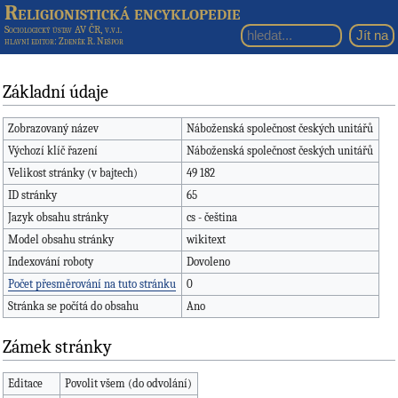
Religionistická encyklopedie
Sociologický ústav AV ČR, v.v.i.
hlavní editor
: Zdeněk R. Nešpor
Základní údaje
Zobrazovaný název
Náboženská společnost českých unitářů
Výchozí klíč řazení
Náboženská společnost českých unitářů
Velikost stránky (v bajtech)
49 182
ID stránky
65
Jazyk obsahu stránky
cs - čeština
Model obsahu stránky
wikitext
Indexování roboty
Dovoleno
Počet přesměrování na tuto stránku
0
Stránka se počítá do obsahu
Ano
Zámek stránky
Editace
Povolit všem (do odvolání)