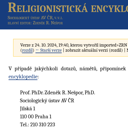
Religionistická encykl
Sociologický ústav AV ČR, v.v.i.
hlavní editor
: Zdeněk R. Nešpor
Verze z 24. 10. 2024, 19:40, kterou vytvořil
imported>ZRN
(
rozdíl
)
← Starší verze
| zobrazit aktuální verzi (rozdíl) |
V případě jakýchkoli dotazů, námětů, připomínek 
encyklopedie
:
Prof. PhDr. Zdeněk R. Nešpor, PhD.
Sociologický ústav AV ČR
Jilská 1
110 00 Praha 1
Tel.: 210 310 223