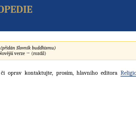
opedie
(přidán Slovník buddhismu)
 Novější verze → (rozdíl)
či oprav kontaktujte, prosím, hlavního editora
Religi