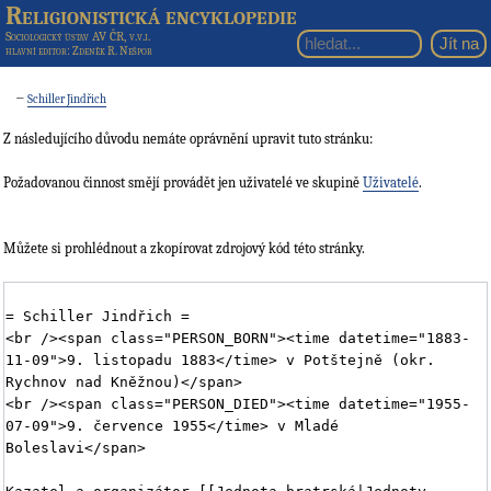
Religionistická encyklopedie
Sociologický ústav AV ČR, v.v.i.
hlavní editor
: Zdeněk R. Nešpor
←
Schiller Jindřich
Z následujícího důvodu nemáte oprávnění upravit tuto stránku:
Požadovanou činnost smějí provádět jen uživatelé ve skupině
Uživatelé
.
Můžete si prohlédnout a zkopírovat zdrojový kód této stránky.