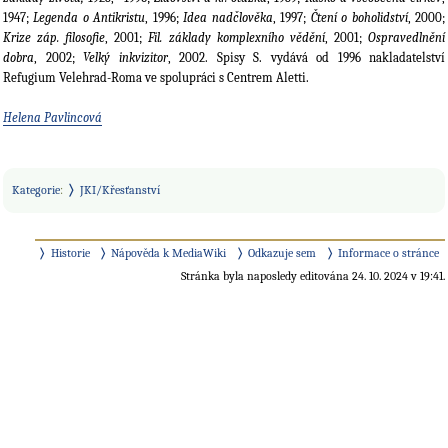
1947;
Legenda o Antikristu
, 1996;
Idea nadčlověka
, 1997;
Čtení o boholidství
, 2000;
Krize záp. filosofie
, 2001;
Fil. základy komplexního vědění
, 2001;
Ospravedlnění
dobra
, 2002;
Velký inkvizitor
, 2002. Spisy S. vydává od 1996 nakladatelství
Refugium Velehrad-Roma ve spolupráci s Centrem Aletti.
Helena Pavlincová
Kategorie
:
JKI/Křesťanství
Historie
Nápověda k MediaWiki
Odkazuje sem
Informace o stránce
Stránka byla naposledy editována 24. 10. 2024 v 19:41.