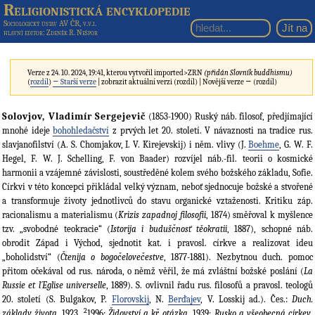
Religionistická encyklopedie
Sociologický ústav AV ČR, v.v.i.
hlavní editor
: Zdeněk R. Nešpor
Verze z 24. 10. 2024, 19:41, kterou vytvořil
imported>ZRN
(přidán Slovník buddhismu)
(
rozdíl
)
← Starší verze
| zobrazit aktuální verzi (rozdíl) | Novější verze → (rozdíl)
Solovjov, Vladimír Sergejevič
(1853-1900) Ruský náb. filosof, předjímající
mnohé ideje
bohohledačství
z prvých let 20. století. V návaznosti na tradice rus.
slavjanofilství (A. S. Chomjakov, I. V. Kirejevskij) i něm. vlivy (J.
Boehme
, G. W. F.
Hegel, F. W. J. Schelling, F. von Baader) rozvíjel náb.-fil. teorii o kosmické
harmonii a vzájemné závislosti, soustředěné kolem svého božského základu, Sofie.
Církvi v této koncepci přikládal velký význam, neboť sjednocuje božské a stvořené
a transformuje životy jednotlivců do stavu organické vztaženosti. Kritiku záp.
racionalismu a materialismu (
Krizis zapadnoj filosofii
, 1874) směřoval k myšlence
tzv. „svobodné teokracie“ (
Istorija i buduščnosť těokratii
, 1887), schopné náb.
obrodit Západ i Východ, sjednotit kat. i pravosl. církve a realizovat ideu
„boholidství“ (
Čtenija o bogočelovečestve
, 1877-1881). Nezbytnou duch. pomoc
přitom očekával od rus. národa, o němž věřil, že má zvláštní božské poslání (
La
Russie et l´Eglise universelle
, 1889). S. ovlivnil řadu rus. filosofů a pravosl. teologů
20. století (S. Bulgakov, P.
Florovskij
, N.
Berďajev
, V. Losskij ad.). Čes.:
Duch.
2
základy života,
1923,
1996;
Židovství a kř. otázka
, 1939;
Rusko a všeobecná církev
,