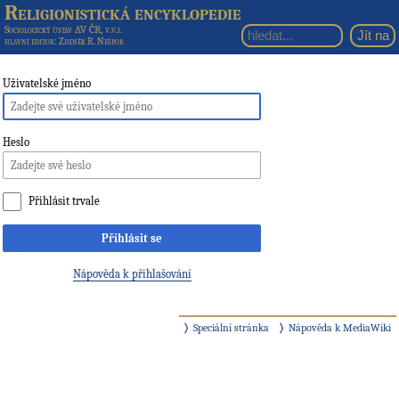
Religionistická encyklopedie
Sociologický ústav AV ČR, v.v.i.
hlavní editor
: Zdeněk R. Nešpor
Uživatelské jméno
Heslo
Přihlásit trvale
Přihlásit se
Nápověda k přihlašování
Speciální stránka
Nápověda k MediaWiki