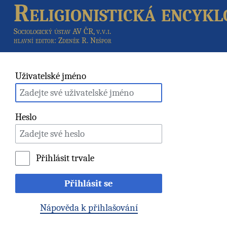
Religionistická encykl
Sociologický ústav AV ČR, v.v.i.
hlavní editor
: Zdeněk R. Nešpor
Uživatelské jméno
Heslo
Přihlásit trvale
Přihlásit se
Nápověda k přihlašování