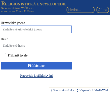
Religionistická encyklopedie
Sociologický ústav AV ČR, v.v.i.
hlavní editor
: Zdeněk R. Nešpor
Uživatelské jméno
Heslo
Přihlásit trvale
Přihlásit se
Nápověda k přihlašování
Speciální stránka
Nápověda k MediaWiki