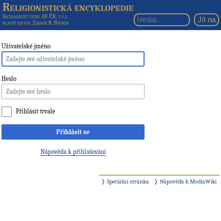
Religionistická encyklopedie
Sociologický ústav AV ČR, v.v.i.
hlavní editor
: Zdeněk R. Nešpor
Uživatelské jméno
Heslo
Přihlásit trvale
Přihlásit se
Nápověda k přihlašování
Speciální stránka
Nápověda k MediaWiki