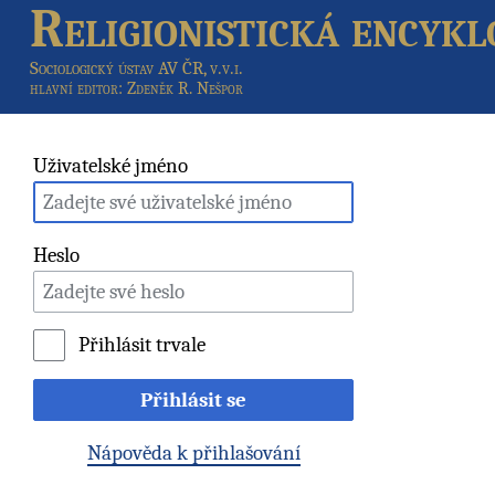
Religionistická encykl
Sociologický ústav AV ČR, v.v.i.
hlavní editor
: Zdeněk R. Nešpor
Uživatelské jméno
Heslo
Přihlásit trvale
Přihlásit se
Nápověda k přihlašování