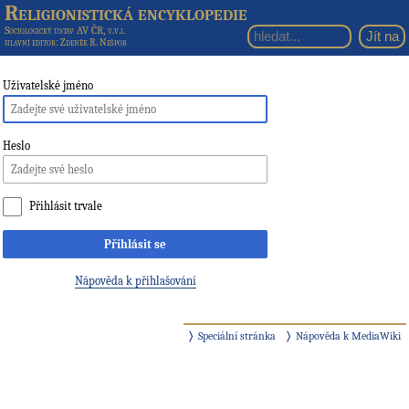
Religionistická encyklopedie
Sociologický ústav AV ČR, v.v.i.
hlavní editor
: Zdeněk R. Nešpor
Uživatelské jméno
Heslo
Přihlásit trvale
Přihlásit se
Nápověda k přihlašování
Speciální stránka
Nápověda k MediaWiki