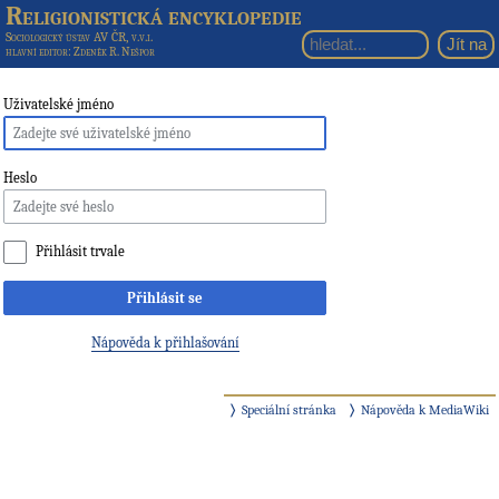
Religionistická encyklopedie
Sociologický ústav AV ČR, v.v.i.
hlavní editor
: Zdeněk R. Nešpor
Uživatelské jméno
Heslo
Přihlásit trvale
Přihlásit se
Nápověda k přihlašování
Speciální stránka
Nápověda k MediaWiki