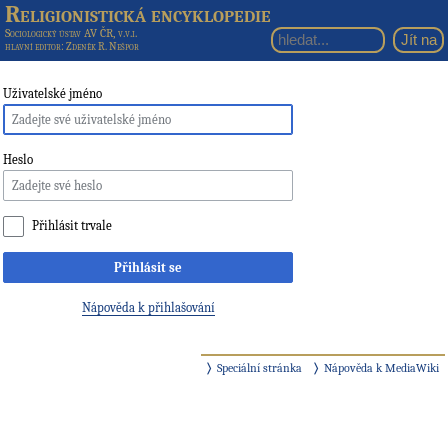
Religionistická encyklopedie
Sociologický ústav AV ČR, v.v.i.
hlavní editor
: Zdeněk R. Nešpor
Uživatelské jméno
Heslo
Přihlásit trvale
Přihlásit se
Nápověda k přihlašování
Speciální stránka
Nápověda k MediaWiki