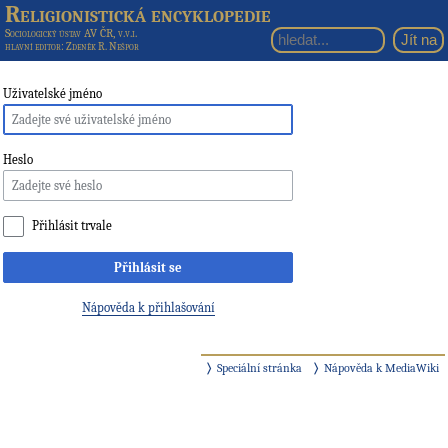
Religionistická encyklopedie
Sociologický ústav AV ČR, v.v.i.
hlavní editor
: Zdeněk R. Nešpor
Uživatelské jméno
Heslo
Přihlásit trvale
Přihlásit se
Nápověda k přihlašování
Speciální stránka
Nápověda k MediaWiki