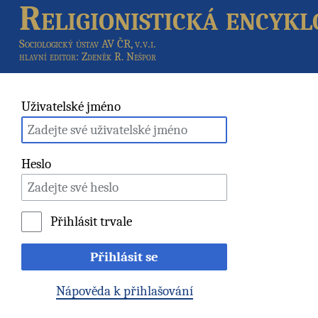
Religionistická encykl
Sociologický ústav AV ČR, v.v.i.
hlavní editor
: Zdeněk R. Nešpor
Uživatelské jméno
Heslo
Přihlásit trvale
Přihlásit se
Nápověda k přihlašování