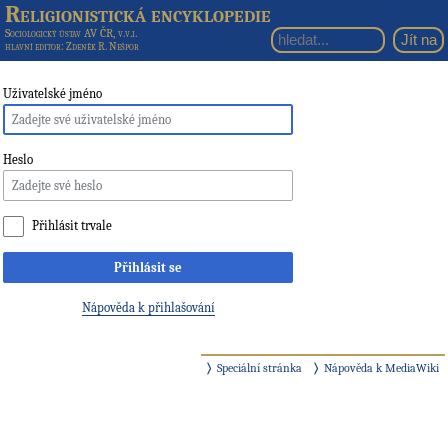
Religionistická encyklopedie
Sociologický ústav AV ČR, v.v.i.
hlavní editor
: Zdeněk R. Nešpor
Uživatelské jméno
Heslo
Přihlásit trvale
Přihlásit se
Nápověda k přihlašování
Speciální stránka
Nápověda k MediaWiki