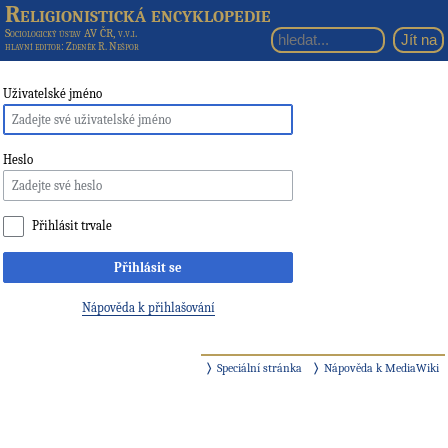
Religionistická encyklopedie
Sociologický ústav AV ČR, v.v.i.
hlavní editor
: Zdeněk R. Nešpor
Uživatelské jméno
Heslo
Přihlásit trvale
Přihlásit se
Nápověda k přihlašování
Speciální stránka
Nápověda k MediaWiki