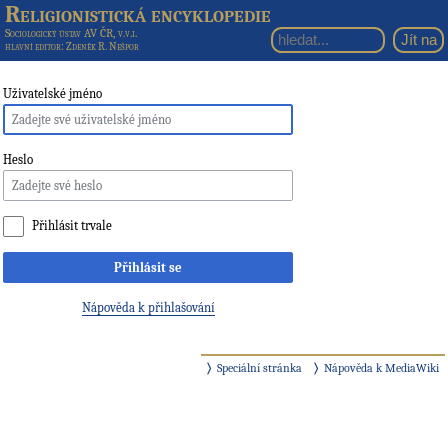
Religionistická encyklopedie
Sociologický ústav AV ČR, v.v.i.
hlavní editor
: Zdeněk R. Nešpor
Uživatelské jméno
Heslo
Přihlásit trvale
Přihlásit se
Nápověda k přihlašování
Speciální stránka
Nápověda k MediaWiki